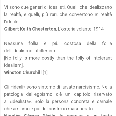
Vi sono due generi di idealisti. Quelli che idealizzano
la realtà, e quelli, più rari, che convertono in realtà
l'ideale.
Gilbert Keith Chesterton
, L'osteria volante, 1914
Nessuna follia è più costosa della follia
dell'idealismo intollerante.
[No folly is more costly than the folly of intolerant
idealism].
Winston Churchill
[1]
Gli «ideali» sono sintomo di larvato narcisismo. Nella
patologia dell'egoismo c'è un capitolo riservato
all'«idealista». Solo la persona concreta e carnale
che amiamo è più del nostro io mascherato.
Nicolás Gómez Dávila
, In margine a un testo