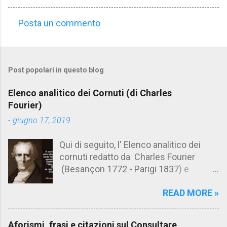
Posta un commento
C
o
m
Post popolari in questo blog
m
e
Elenco analitico dei Cornuti (di Charles
n
Fourier)
t
-
giugno 17, 2019
i
Qui di seguito, l' Elenco analitico dei
cornuti redatto da Charles Fourier
(Besançon 1772 - Parigi 1837) e
pubblicato postumo nel 1856. Su
READ MORE »
Aforismario trovi anche una raccolta di
citazioni tratte dalle opere di Charles
Fourier. [Il link è in fondo alla pagina]. Il
Aforismi, frasi e citazioni sul Consultare