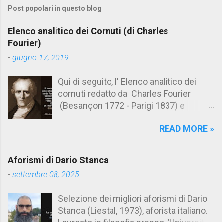
Post popolari in questo blog
m
e
Elenco analitico dei Cornuti (di Charles
n
Fourier)
t
-
giugno 17, 2019
i
Qui di seguito, l' Elenco analitico dei
cornuti redatto da Charles Fourier
(Besançon 1772 - Parigi 1837) e
pubblicato postumo nel 1856. Su
READ MORE »
Aforismario trovi anche una raccolta di
citazioni tratte dalle opere di Charles
Fourier. [Il link è in fondo alla pagina]. Il
Aforismi di Dario Stanca
cornuto pretenzioso: colui che ritiene
-
settembre 08, 2025
sua moglie tanto fortunata, per averlo
sposato, da non poter nemmeno
Selezione dei migliori aforismi di Dario
ammettere l'idea del tradimento. Ciò lo
Stanca (Liestal, 1973), aforista italiano.
rende un marito assai comodo.