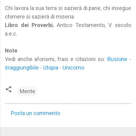
Chi lavora la sua terra si sazierà di pane, chi insegue
chimere si sazierà di miseria.
Libro dei Proverbi
, Antico Testamento, V secolo
a.e.c.
Note
Vedi anche aforismi, frasi e citazioni su:
Illusione
-
Irraggiungibile
-
Utopia
-
Unicorno
Mente
Posta un commento
C
o
m