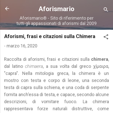
Passa ai contenuti principali
Aforismario
Aforismario® - Sito di riferimento per
tutti gli appassionati di aforismi dal 2009
Aforismi, frasi e citazioni sulla Chimera
-
marzo 16, 2020
Raccolta di aforismi, frasi e citazioni sulla
chimera
,
dal latino
chimaera
, a sua volta dal greco χίμαιρα,
"capra". Nella mitologia greca, la chimera è un
mostro con testa e corpo di leone, una seconda
testa di capra sulla schiena, e una coda di serpente
fornita anch'essa di testa, e capace, secondo alcune
descrizioni, di vomitare fuoco. La chimera
rappresentava forze naturali distruttive, come