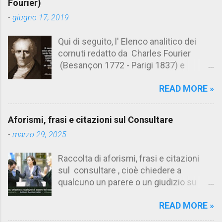
n
Fourier)
t
-
giugno 17, 2019
i
Qui di seguito, l' Elenco analitico dei
cornuti redatto da Charles Fourier
(Besançon 1772 - Parigi 1837) e
pubblicato postumo nel 1856. Su
READ MORE »
Aforismario trovi anche una raccolta di
citazioni tratte dalle opere di Charles
Fourier. [Il link è in fondo alla pagina]. Il
Aforismi, frasi e citazioni sul Consultare
cornuto pretenzioso: colui che ritiene
-
marzo 29, 2025
sua moglie tanto fortunata, per averlo
sposato, da non poter nemmeno
Raccolta di aforismi, frasi e citazioni
ammettere l'idea del tradimento. Ciò lo
sul consultare , cioè chiedere a
rende un marito assai comodo.
qualcuno un parere o un giudizio su
(Charles Fourier) Elenco analitico dei
determinate questioni. Alcune citazioni
cornuti Tableau analytique du cocuage,
READ MORE »
fanno riferimento anche alla
ca. 1808 (postumo 1856) Traduzione
consultazione di testi. Su Aforismario
italiana da Il Borghese - Volume 29,