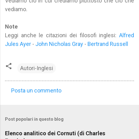
Vediamo ciò in cui crediamo piuttosto che ciò che
vediamo.
Note
Leggi anche le citazioni dei filosofi inglesi:
Alfred
Jules Ayer
-
John Nicholas Gray
-
Bertrand Russell
Autori-Inglesi
Posta un commento
C
o
m
Post popolari in questo blog
m
e
Elenco analitico dei Cornuti (di Charles