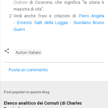
Oratore
di Cicerone, che significa "la storia è
maestra di vita".
Vedi anche frasi e citazioni di:
Piero Angela
-
Ernesto Galli della Loggia
-
Giordano Bruno
Guerri
Autori-Italiani
Posta un commento
C
o
m
Post popolari in questo blog
m
e
Elenco analitico dei Cornuti (di Charles