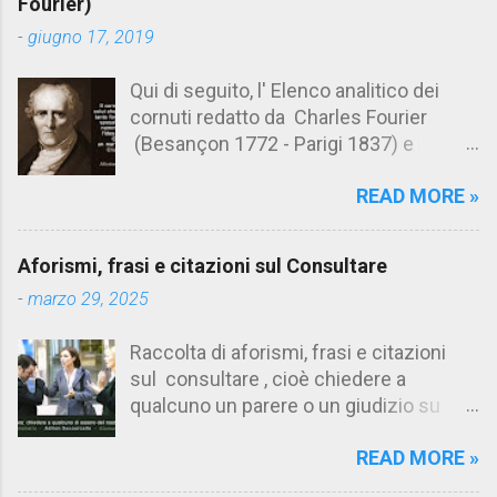
n
Fourier)
t
-
giugno 17, 2019
i
Qui di seguito, l' Elenco analitico dei
cornuti redatto da Charles Fourier
(Besançon 1772 - Parigi 1837) e
pubblicato postumo nel 1856. Su
READ MORE »
Aforismario trovi anche una raccolta di
citazioni tratte dalle opere di Charles
Fourier. [Il link è in fondo alla pagina]. Il
Aforismi, frasi e citazioni sul Consultare
cornuto pretenzioso: colui che ritiene
-
marzo 29, 2025
sua moglie tanto fortunata, per averlo
sposato, da non poter nemmeno
Raccolta di aforismi, frasi e citazioni
ammettere l'idea del tradimento. Ciò lo
sul consultare , cioè chiedere a
rende un marito assai comodo.
qualcuno un parere o un giudizio su
(Charles Fourier) Elenco analitico dei
determinate questioni. Alcune citazioni
cornuti Tableau analytique du cocuage,
READ MORE »
fanno riferimento anche alla
ca. 1808 (postumo 1856) Traduzione
consultazione di testi. Su Aforismario
italiana da Il Borghese - Volume 29,