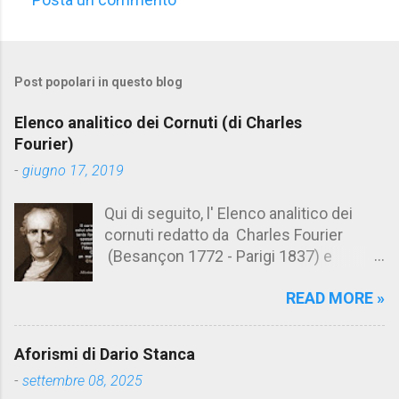
C
o
m
Post popolari in questo blog
m
e
Elenco analitico dei Cornuti (di Charles
n
Fourier)
t
-
giugno 17, 2019
i
Qui di seguito, l' Elenco analitico dei
cornuti redatto da Charles Fourier
(Besançon 1772 - Parigi 1837) e
pubblicato postumo nel 1856. Su
READ MORE »
Aforismario trovi anche una raccolta di
citazioni tratte dalle opere di Charles
Fourier. [Il link è in fondo alla pagina]. Il
Aforismi di Dario Stanca
cornuto pretenzioso: colui che ritiene
-
settembre 08, 2025
sua moglie tanto fortunata, per averlo