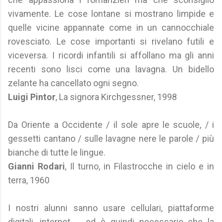
vivamente. Le cose lontane si mostrano limpide e
quelle vicine appannate come in un cannocchiale
rovesciato. Le cose importanti si rivelano futili e
viceversa. I ricordi infantili si affollano ma gli anni
recenti sono lisci come una lavagna. Un bidello
zelante ha cancellato ogni segno.
Luigi Pintor
, La signora Kirchgessner, 1998
Da Oriente a Occidente / il sole apre le scuole, / i
gessetti cantano / sulle lavagne nere le parole / più
bianche di tutte le lingue.
Gianni Rodari
, Il turno, in Filastrocche in cielo e in
terra, 1960
I nostri alunni sanno usare cellulari, piattaforme
digitali, internet ... ed è quindi necessario che la