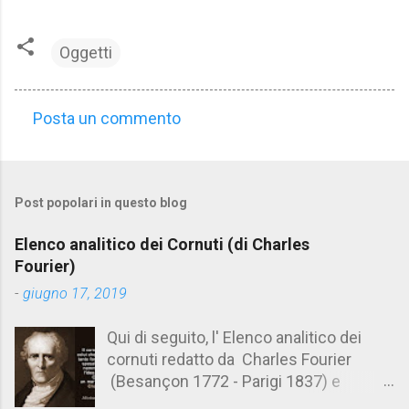
Oggetti
Posta un commento
C
o
m
Post popolari in questo blog
m
e
Elenco analitico dei Cornuti (di Charles
n
Fourier)
t
-
giugno 17, 2019
i
Qui di seguito, l' Elenco analitico dei
cornuti redatto da Charles Fourier
(Besançon 1772 - Parigi 1837) e
pubblicato postumo nel 1856. Su