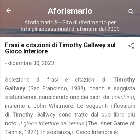
Passa ai contenuti principali
Aforismario
Aforismario® - Sito di riferimento per
tutti gli appassionati di aforismi dal 2009
Frasi e citazioni di Timothy Gallwey sul
Gioco Interiore
-
dicembre 30, 2023
Selezione di frasi e citazioni di
Timothy
Gallwey
(San Francisco, 1938), coach e saggista
statunitense, considerato uno dei padri del
coaching
,
insieme a John Whitmore. Le seguenti riflessioni
di Timothy Gallwey sono tratte dal suo libro più
noto:
Il gioco interiore del tennis
(The Inner Game of
Tennis, 1974). In sostanza, il Gioco Interiore è: