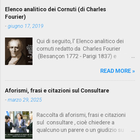
e
Elenco analitico dei Cornuti (di Charles
n
Fourier)
t
-
giugno 17, 2019
i
Qui di seguito, l' Elenco analitico dei
cornuti redatto da Charles Fourier
(Besançon 1772 - Parigi 1837) e
pubblicato postumo nel 1856. Su
READ MORE »
Aforismario trovi anche una raccolta di
citazioni tratte dalle opere di Charles
Fourier. [Il link è in fondo alla pagina]. Il
Aforismi, frasi e citazioni sul Consultare
cornuto pretenzioso: colui che ritiene
-
marzo 29, 2025
sua moglie tanto fortunata, per averlo
sposato, da non poter nemmeno
Raccolta di aforismi, frasi e citazioni
ammettere l'idea del tradimento. Ciò lo
sul consultare , cioè chiedere a
rende un marito assai comodo.
qualcuno un parere o un giudizio su
(Charles Fourier) Elenco analitico dei
determinate questioni. Alcune citazioni
cornuti Tableau analytique du cocuage,