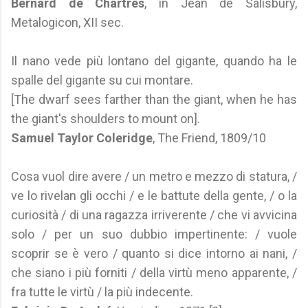
Bernard de Chartres
, in Jean de Salisbury,
Metalogicon, XII sec.
Il nano vede più lontano del gigante, quando ha le
spalle del gigante su cui montare.
[The dwarf sees farther than the giant, when he has
the giant's shoulders to mount on].
Samuel Taylor Coleridge
, The Friend, 1809/10
Cosa vuol dire avere / un metro e mezzo di statura, /
ve lo rivelan gli occhi / e le battute della gente, / o la
curiosità / di una ragazza irriverente / che vi avvicina
solo / per un suo dubbio impertinente: / vuole
scoprir se è vero / quanto si dice intorno ai nani, /
che siano i più forniti / della virtù meno apparente, /
fra tutte le virtù / la più indecente.