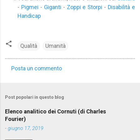
-
Pigmei
-
Giganti
-
Zoppi e Storpi
-
Disabilità e
Handicap
Qualità
Umanità
Posta un commento
C
o
m
Post popolari in questo blog
m
e
Elenco analitico dei Cornuti (di Charles
n
Fourier)
t
-
giugno 17, 2019
i