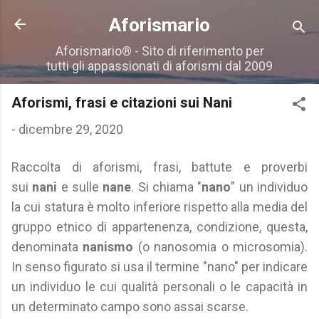
Passa ai contenuti principali
Aforismario
Aforismario® - Sito di riferimento per
tutti gli appassionati di aforismi dal 2009
Aforismi, frasi e citazioni sui Nani
-
dicembre 29, 2020
Raccolta di aforismi, frasi, battute e proverbi
sui
nani
e sulle
nane
. Si chiama "
nano
" un individuo
la cui statura è molto inferiore rispetto alla media del
gruppo etnico di appartenenza, condizione, questa,
denominata
nanismo
(o nanosomia o microsomia).
In senso figurato si usa il termine "nano" per indicare
un individuo le cui qualità personali o le capacità in
un determinato campo sono assai scarse.