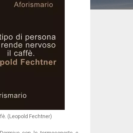
ffè. (Leopold Fechtner)
 Dormivo con le termocoperte e