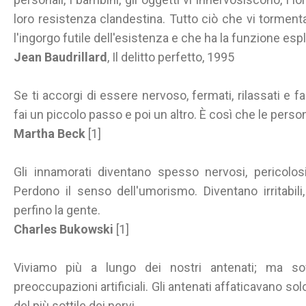
loro resistenza clandestina. Tutto ciò che vi torment
l'ingorgo futile dell'esistenza e che ha la funzione espli
Jean Baudrillard
, Il delitto perfetto, 1995
Se ti accorgi di essere nervoso, fermati, rilassati e fa
fai un piccolo passo e poi un altro. È così che le person
Martha Beck
[1]
Gli innamorati diventano spesso nervosi, pericolosi
Perdono il senso dell'umorismo. Diventano irritabil
perfino la gente.
Charles Bukowski
[1]
Viviamo più a lungo dei nostri antenati; ma sof
preoccupazioni artificiali. Gli antenati affaticavano so
del più sottile dei nervi.