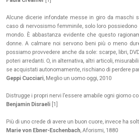
Alcune dicerie infondate messe in giro da maschi so
caso di nervosismo femminile, solo loro possiedono la
mondo. È abbastanza evidente che questo ragioname
donne. A calmare noi servono beni più o meno durev
possiamo provvedere anche da sole: scarpe, libri, DVD, 
poteri arredanti. O, in alternativa, altri articoli, misurab
se acquistati autonomamente, rischiano di perdere part
Geppi Cucciari
, Meglio un uomo oggi, 2010
Distrugge i propri nervi l'essere amabile ogni giorno 
Benjamin Disraeli
[1]
Più di uno crede di avere un buon cuore, invece ha solt
Marie von Ebner-Eschenbach
, Aforismi, 1880