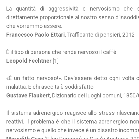
La quantità di aggressività e nervosismo che 
direttamente proporzionale al nostro senso d’insodd
che vorremmo essere.
Francesco Paolo Ettari
, Trafficante di pensieri, 2012
È il tipo di persona che rende nervoso il caffè.
Leopold Fechtner
[1]
«È un fatto nervoso!». Dev'essere detto ogni volta 
malattia. E chi ascolta è soddisfatto.
Gustave Flaubert
, Dizionario dei luoghi comuni, 185
Il sistema adrenergico reagisce allo stress rilascian
reattivi. Il problema è che il sistema adrenergico no
nervosismo e quello che invece è un disastro incomb
Meredith Grey
(Ellen Pompeo), in Grey's Anatomy, 20