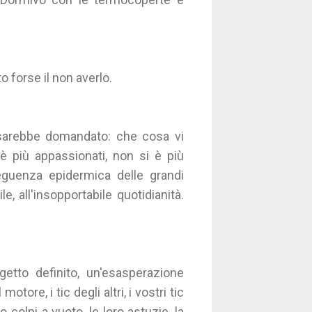
 forse il non averlo.
sarebbe domandato: che cosa vi
 più appassionati, non si è più
seguenza epidermica delle grandi
e, all'insopportabile quotidianità.
etto definito, un'esasperazione
tore, i tic degli altri, i vostri tic
o colpi a vuoto, le loro astuzie, la