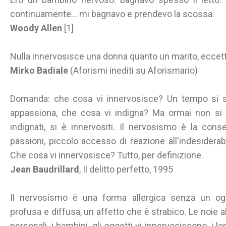
continuamente… mi bagnavo e prendevo la scossa.
Woody Allen
[1]
Nulla innervosisce una donna quanto un marito, eccetto
Mirko Badiale
(Aforismi inediti su Aforismario)
Domanda: che cosa vi innervosisce? Un tempo si 
appassiona, che cosa vi indigna? Ma ormai non si è
indignati, si è innervositi. Il nervosismo è la con
passioni, piccolo accesso di reazione all'indesiderabil
Che cosa vi innervosisce? Tutto, per definizione.
Jean Baudrillard
, Il delitto perfetto, 1995
Il nervosismo è una forma allergica senza un ogg
profusa e diffusa, un affetto che è strabico. Le noie al mo
personali, i bambini, gli oggetti vi innervosiscono, i lor