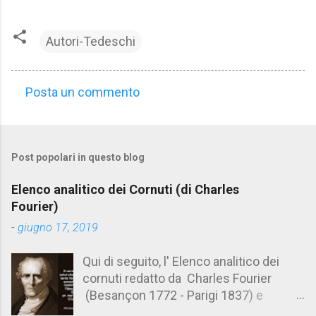
Autori-Tedeschi
Posta un commento
C
o
m
Post popolari in questo blog
m
e
Elenco analitico dei Cornuti (di Charles
n
Fourier)
t
-
giugno 17, 2019
i
Qui di seguito, l' Elenco analitico dei
cornuti redatto da Charles Fourier
(Besançon 1772 - Parigi 1837) e
pubblicato postumo nel 1856. Su