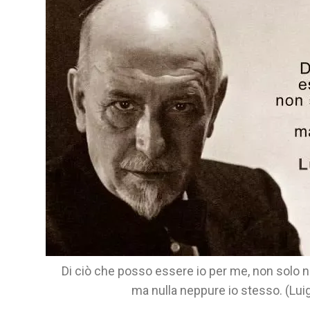
Di ciò che posso essere io per me, non solo no
ma nulla neppure io stesso. (Luig