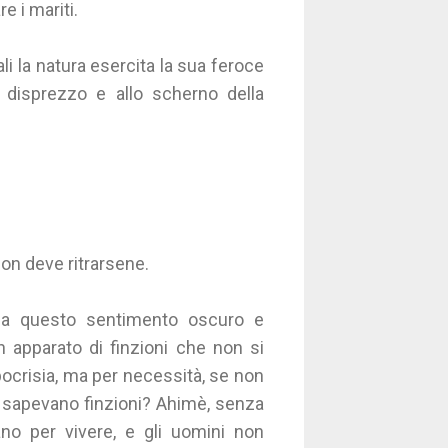
e i mariti.
ali la natura esercita la sua feroce
al disprezzo e allo scherno della
non deve ritrarsene.
da questo sentimento oscuro e
n apparato di finzioni che non si
pocrisia, ma per necessità, se non
i sapevano finzioni? Ahimè, senza
no per vivere, e gli uomini non