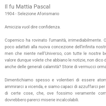
Il fu Mattia Pascal
1904 - Selezione Aforismario
Amicizia vuol dire confidenza.
Copernico ha rovinato l’umanità, irrimediabilmente. 
poco adattati alla nuova concezione dell’infinita nost
men che niente nell'Universo, con tutte le nostre b
valore dunque volete che abbiano le notizie, non dico d
anche delle generali calamità? Storie di vermucci ormai
Dimentichiamo spesso e volentieri di essere atomi 
ammirarci a vicenda, e siamo capaci di azzuffarci per u
di certe cose, che, ove fossimo veramente comp
dovrebbero parerci miserie incalcolabili.