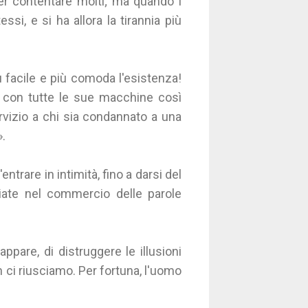
er contentare molti; ma quando i
si, e si ha allora la tirannia più
ù facile e più comoda l'esistenza!
 con tutte le sue macchine così
ervizio a chi sia condannato a una
».
ntrare in intimità, fino a darsi del
iate nel commercio delle parole
ppare, di distruggere le illusioni
n ci riusciamo. Per fortuna, l'uomo