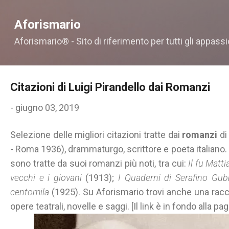
Passa ai contenuti principali
Aforismario
Aforismario® - Sito di riferimento per tutti gli appassi
Citazioni di Luigi Pirandello dai Romanzi
-
giugno 03, 2019
Selezione delle migliori citazioni tratte dai
romanzi
d
- Roma 1936), drammaturgo, scrittore e poeta italiano. 
sono tratte da suoi romanzi più noti, tra cui:
Il fu Matt
vecchi e i giovani
(1913);
I Quaderni di Serafino Gub
centomila
(1925). Su Aforismario trovi anche una raccol
opere teatrali, novelle e saggi. [Il link è in fondo alla pag