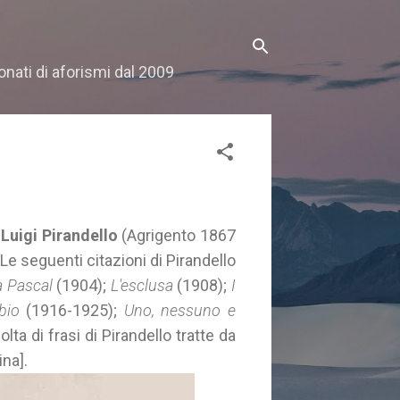
onati di aforismi dal 2009
i
Luigi Pirandello
(Agrigento 1867
Le seguenti citazioni di Pirandello
ia Pascal
(1904);
L'esclusa
(1908);
I
bio
(1916-1925);
Uno, nessuno e
ta di frasi di Pirandello tratte da
ina].