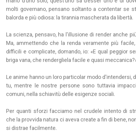
mano d’uno solo, quest’uno sa d’esser uno e di dov
molti governano, pensano soltanto a contentar se stes
balorda e più odiosa: la tirannia mascherata da libertà.
La scienza, pensavo, ha l'illusione di render anche pi
Ma, ammettendo che la renda veramente più facile,
difficili e complicate, domando, io: «E qual peggior s
briga vana, che rendergliela facile e quasi meccanica?
Le anime hanno un loro particolar modo d'intendersi, d'e
tu, mentre le nostre persone sono tuttavia impacc
comuni, nella schiavitù delle esigenze sociali.
Per quanti sforzi facciamo nel crudele intento di stra
che la provvida natura ci aveva create a fin di bene, no
si distrae facilmente.