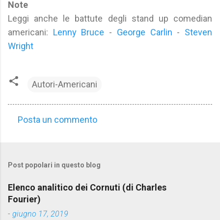
Note
Leggi anche le battute degli stand up comedian
americani:
Lenny Bruce
-
George Carlin
-
Steven
Wright
Autori-Americani
Posta un commento
C
o
m
Post popolari in questo blog
m
e
Elenco analitico dei Cornuti (di Charles
n
Fourier)
t
-
giugno 17, 2019