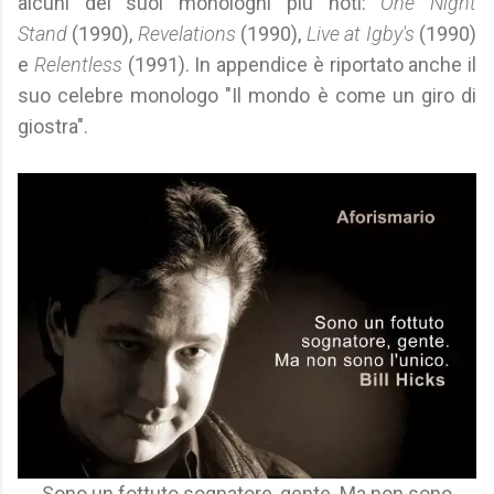
alcuni dei suoi monologhi più noti:
One Night
Stand
(1990),
Revelations
(1990),
Live at Igby's
(1990)
e
Relentless
(1991). In appendice è riportato anche il
suo celebre monologo "Il mondo è come un giro di
giostra".
Sono un fottuto sognatore, gente. Ma non sono