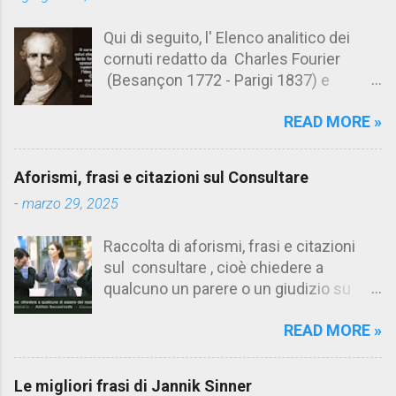
i
Qui di seguito, l' Elenco analitico dei
cornuti redatto da Charles Fourier
(Besançon 1772 - Parigi 1837) e
pubblicato postumo nel 1856. Su
READ MORE »
Aforismario trovi anche una raccolta di
citazioni tratte dalle opere di Charles
Fourier. [Il link è in fondo alla pagina]. Il
Aforismi, frasi e citazioni sul Consultare
cornuto pretenzioso: colui che ritiene
-
marzo 29, 2025
sua moglie tanto fortunata, per averlo
sposato, da non poter nemmeno
Raccolta di aforismi, frasi e citazioni
ammettere l'idea del tradimento. Ciò lo
sul consultare , cioè chiedere a
rende un marito assai comodo.
qualcuno un parere o un giudizio su
(Charles Fourier) Elenco analitico dei
determinate questioni. Alcune citazioni
cornuti Tableau analytique du cocuage,
READ MORE »
fanno riferimento anche alla
ca. 1808 (postumo 1856) Traduzione
consultazione di testi. Su Aforismario
italiana da Il Borghese - Volume 29,
trovi altre raccolte di citazioni correlate
Edizioni 26-37, 1978 1 Il cornuto in
Le migliori frasi di Jannik Sinner
a questa sui consigli, il counseling,