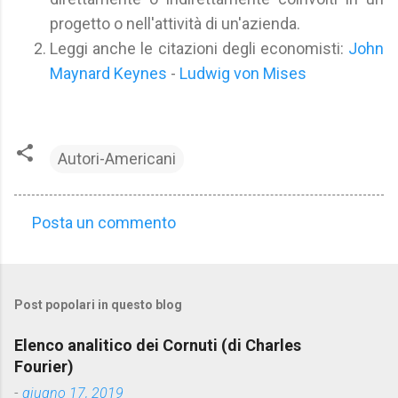
progetto o nell'attività di un'azienda.
Leggi anche le citazioni degli economisti:
John
Maynard Keynes
-
Ludwig von Mises
Autori-Americani
Posta un commento
C
o
m
Post popolari in questo blog
m
e
Elenco analitico dei Cornuti (di Charles
n
Fourier)
t
-
giugno 17, 2019