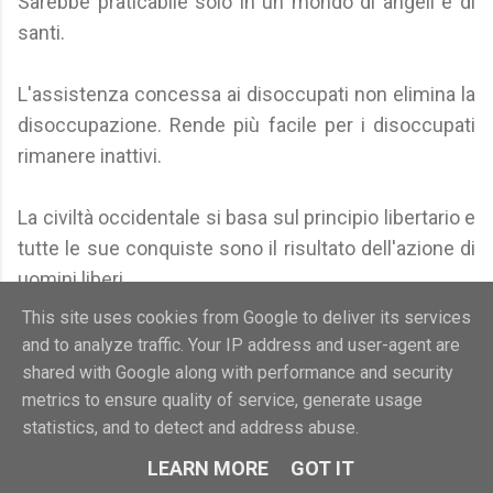
Sarebbe praticabile solo in un mondo di angeli e di
santi.
L'assistenza concessa ai disoccupati non elimina la
disoccupazione. Rende più facile per i disoccupati
rimanere inattivi.
La civiltà occidentale si basa sul principio libertario e
tutte le sue conquiste sono il risultato dell'azione di
uomini liberi.
This site uses cookies from Google to deliver its services
La commistione di politica e affari non è dannosa
and to analyze traffic. Your IP address and user-agent are
soltanto per la politica, come spesso si osserva, ma
shared with Google along with performance and security
metrics to ensure quality of service, generate usage
ancor più per gli affari.
statistics, and to detect and address abuse.
La critica scientifica non ha compito più nobile che
LEARN MORE
GOT IT