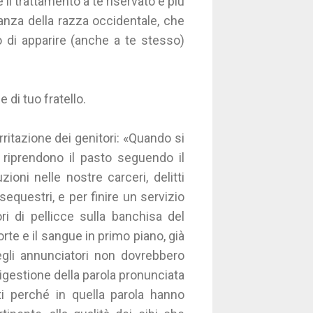
 il trattamento a te riservato è più
nza della razza occidentale, che
o di apparire (anche a te stesso)
 di tuo fratello.
rritazione dei genitori: «Quando si
riprendono il pasto seguendo il
ioni nelle nostre carceri, delitti
equestri, e per finire un servizio
ri di pellicce sulla banchisa del
te e il sangue in primo piano, già
degli annunciatori non dovrebbero
 digestione della parola pronunciata
ti perché in quella parola hanno