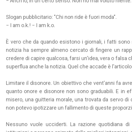
− Anch'io, in un certo senso. Non ho mai voluto niente.
Slogan pubblicitario: "Chi non ride è fuori moda".
− I am o.k.! − I am k.o.
È vero che da quando esistono i giornali, i fatti sono s
notizia ha sempre almeno cercato di fingere un rappor
credere di capire qualcosa, farsi un'idea, vera o falsa ch
superflua anche la notizia. Quel che accade è l'articolo
Limitare il disonore. Un obiettivo che vent'anni fa avr
quanto onore e disonore non sono graduabili. E in eff
misero, una guitteria morale, una trovata da servo 
non potevo ipotizzare un fallimento di queste proporz
Nessuno vuole ucciderti. La razione quotidiana di