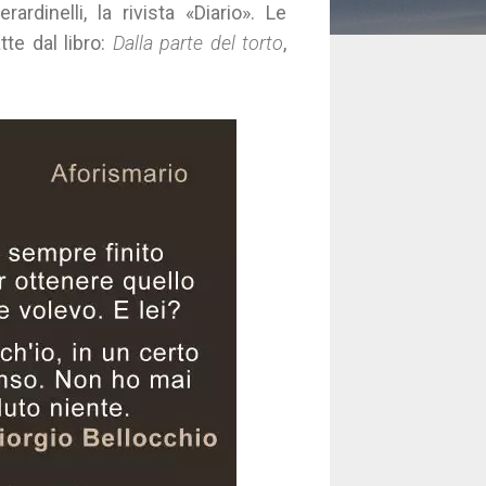
ardinelli, la rivista «Diario». Le
tte dal libro:
Dalla parte del torto
,