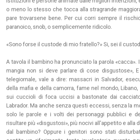
istituzioni e persone animate dalle migliori intenzioni, e
o meno lo stesso che tocca alla stragrande maggiora
pare trovarsene bene. Per cui corri sempre il rischi
paranoico, snob, o semplicemente ridicolo.
«Sono forse il custode di mio fratello?» Si, sei il custode
A tavola il bambino ha pronunciato la parola «cacca». I
mangia non si deve parlare di cose disgustose», E 
telegiornale, vale a dire: massacri in Salvador, esecuz
della mafia e della camorra, fame nel mondo, Libano, s
sui cuccioli di foca uccisi a bastonate dai cacciato
Labrador. Ma anche senza questi eccessi, senza la mor
solo le parole e i volti dei personaggi pubblici e 
risultare più «disgustosi», più nocivi all'appetito e alla
dal bambino? Oppure i genitori sono stati disturba