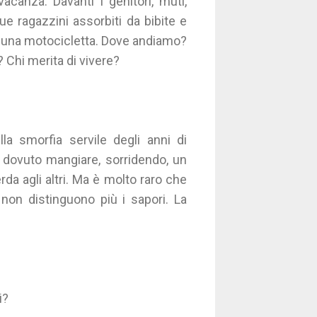
acanza. Davanti i genitori, muti,
 due ragazzini assorbiti da bibite e
gli, una motocicletta. Dove andiamo?
 Chi merita di vivere?
lla smorfia servile degli anni di
o dovuto mangiare, sorridendo, un
a agli altri. Ma è molto raro che
non distinguono più i sapori. La
i?