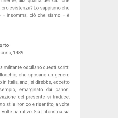
tinente, alla qualità dei cibi che
lla loro esistenza? Lo sappiamo che
 − insomma, ciò che siamo − è
torto
Torino, 1989
ca militante oscillano questi scritti
ellocchio, che sposano un genere
in Italia, anzi, si direbbe, eccetto
sempio, emarginato dai canoni
ervazione del presente si traduce,
no stile ironico e risentito, a volte
olte narrativo. Sia l'aforisma sia