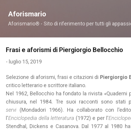
Passa ai contenuti principali
Aforismario
Aforismario® - Sito di riferimento per tutti gli appassi
Frasi e aforismi di Piergiorgio Bellocchio
-
luglio 15, 2019
Selezione di aforismi, frasi e citazioni di
Piergiorgio 
critico letterario e scrittore italiano.
Nel 1962, Bellocchio ha fondato la rivista «Quaderni pi
chiusura, nel 1984. Tre suoi racconti sono stati 
servi
(Mondadori 1966). Ha collaborato con l'edito
l'
Enciclopedia della letteratura
(1972) e per l'
Enciclope
Stendhal, Dickens e Casanova. Dal 1977 al 1980 ha 