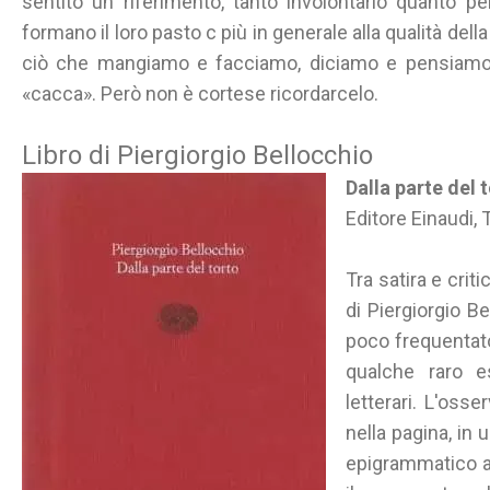
sentito un riferimento, tanto involontario quanto per
formano il loro pasto c più in generale alla qualità de
ciò che mangiamo e facciamo, diciamo e pensiamo
«cacca». Però non è cortese ricordarcelo.
Libro di Piergiorgio Bellocchio
Dalla parte del 
Editore Einaudi, 
Tra satira e criti
di Piergiorgio B
poco frequentato 
qualche raro e
letterari. L'oss
nella pagina, in u
epigrammatico a v