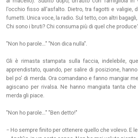
al macello). Subito dopo, un'auto con famigliola in v
l'occhio fisso all'asfalto. Dietro, tra fagotti e valigie,
fumetti. Unica voce, la radio. Sul tetto, con altri baga
Chi sono i bruti? Chi consuma più di quel che produce?
"Non ho parole..." "Non dica nulla".
Gli è rimasta stampata sulla faccia, indelebile, que
apprendistato, quando, per salire di posizione, hann
bel po' di merda. Ora comandano e fanno mangiar merd
agiscano per rivalsa. Ne hanno mangiata tanta che 
merda gli piace.
"Non ho parole..." "Ben detto!"
− Ho sempre finito per ottenere quello che volevo. E le