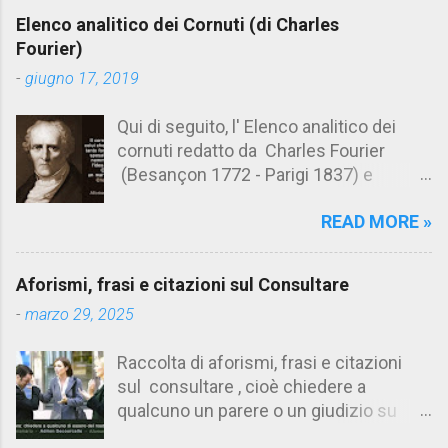
e
Elenco analitico dei Cornuti (di Charles
n
Fourier)
t
-
giugno 17, 2019
i
Qui di seguito, l' Elenco analitico dei
cornuti redatto da Charles Fourier
(Besançon 1772 - Parigi 1837) e
pubblicato postumo nel 1856. Su
READ MORE »
Aforismario trovi anche una raccolta di
citazioni tratte dalle opere di Charles
Fourier. [Il link è in fondo alla pagina]. Il
Aforismi, frasi e citazioni sul Consultare
cornuto pretenzioso: colui che ritiene
-
marzo 29, 2025
sua moglie tanto fortunata, per averlo
sposato, da non poter nemmeno
Raccolta di aforismi, frasi e citazioni
ammettere l'idea del tradimento. Ciò lo
sul consultare , cioè chiedere a
rende un marito assai comodo.
qualcuno un parere o un giudizio su
(Charles Fourier) Elenco analitico dei
determinate questioni. Alcune citazioni
cornuti Tableau analytique du cocuage,