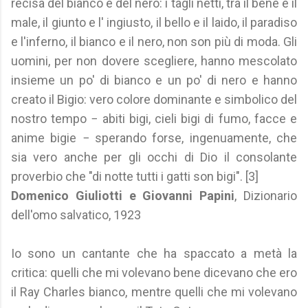
recisa del bianco e del nero: i tagli netti, tra il bene e il
male, il giunto e l' ingiusto, il bello e il laido, il paradiso
e l'inferno, il bianco e il nero, non son più di moda. Gli
uomini, per non dovere scegliere, hanno mescolato
insieme un po' di bianco e un po' di nero e hanno
creato il Bigio: vero colore dominante e simbolico del
nostro tempo − abiti bigi, cieli bigi di fumo, facce e
anime bigie − sperando forse, ingenuamente, che
sia vero anche per gli occhi di Dio il consolante
proverbio che "di notte tutti i gatti son bigi". [3]
Domenico Giuliotti e Giovanni Papini
, Dizionario
dell'omo salvatico, 1923
Io sono un cantante che ha spaccato a metà la
critica: quelli che mi volevano bene dicevano che ero
il Ray Charles bianco, mentre quelli che mi volevano