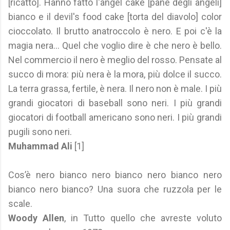
[ricatto]. Hanno fatto l'angel cake [pane degli angeli]
bianco e il devil's food cake [torta del diavolo] color
cioccolato. Il brutto anatroccolo è nero. E poi c'è la
magia nera... Quel che voglio dire è che nero è bello.
Nel commercio il nero è meglio del rosso. Pensate al
succo di mora: più nera è la mora, più dolce il succo.
La terra grassa, fertile, è nera. Il nero non è male. I più
grandi giocatori di baseball sono neri. I più grandi
giocatori di football americano sono neri. I più grandi
pugili sono neri.
Muhammad Ali
[1]
Cos’è nero bianco nero bianco nero bianco nero
bianco nero bianco? Una suora che ruzzola per le
scale.
Woody Allen
, in Tutto quello che avreste voluto