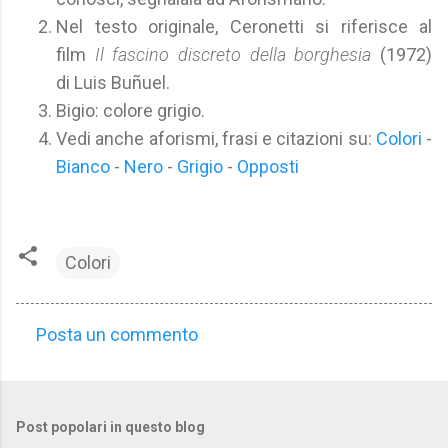
Nel testo originale, Ceronetti si riferisce al
film
Il fascino discreto della borghesia
(1972)
di Luis Buñuel.
Bigio: colore grigio.
Vedi anche aforismi, frasi e citazioni su:
Colori
-
Bianco
-
Nero
-
Grigio
-
Opposti
Colori
Posta un commento
C
o
m
Post popolari in questo blog
m