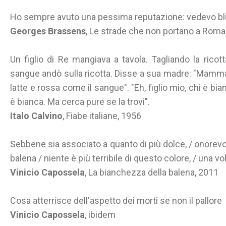
Ho sempre avuto una pessima reputazione: vedevo blu
Georges Brassens
, Le strade che non portano a Rom
Un figlio di Re mangiava a tavola. Tagliando la ricott
sangue andò sulla ricotta. Disse a sua madre: "Mamma
latte e rossa come il sangue". "Eh, figlio mio, chi è bi
è bianca. Ma cerca pure se la trovi".
Italo Calvino
, Fiabe italiane, 1956
Sebbene sia associato a quanto di più dolce, / onorevo
balena / niente è più terribile di questo colore, / una v
Vinicio Capossela
, La bianchezza della balena, 2011
Cosa atterrisce dell'aspetto dei morti se non il pallore
Vinicio Capossela
, ibidem