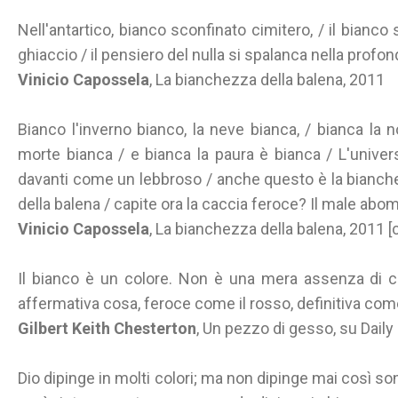
Nell'antartico, bianco sconfinato cimitero, / il bian
ghiaccio / il pensiero del nulla si spalanca nella profond
Vinicio Capossela
, La bianchezza della balena, 2011
Bianco l'inverno bianco, la neve bianca, / bianca la no
morte bianca / e bianca la paura è bianca / L'unive
davanti come un lebbroso / anche questo è la bianch
della balena / capite ora la caccia feroce? Il male abom
Vinicio Capossela
, La bianchezza della balena, 2011 [c
Il bianco è un colore. Non è una mera assenza di col
affermativa cosa, feroce come il rosso, definitiva come
Gilbert Keith Chesterton
, Un pezzo di gesso, su Dail
Dio dipinge in molti colori; ma non dipinge mai così s