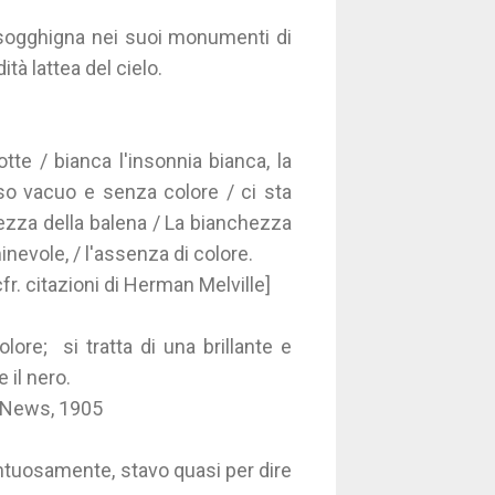
co sogghigna nei suoi monumenti di
ità lattea del cielo.
tte / bianca l'insonnia bianca, la
rso vacuo e senza colore / ci sta
ezza della balena / La bianchezza
inevole, / l'assenza di colore.
fr. citazioni di Herman Melville]
ore; si tratta di una brillante e
 il nero.
y News, 1905
ontuosamente, stavo quasi per dire