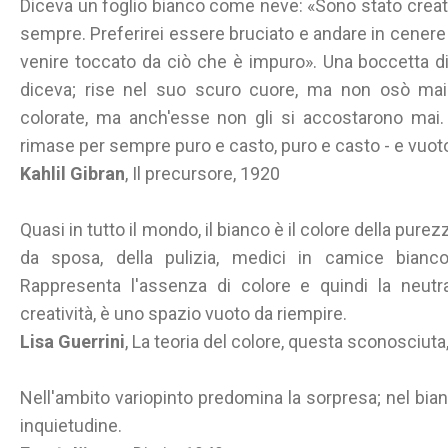
Diceva un foglio bianco come neve: «Sono stato creato
sempre. Preferirei essere bruciato e andare in cenere
venire toccato da ciò che è impuro». Una boccetta di 
diceva; rise nel suo scuro cuore, ma non osò mai a
colorate, ma anch'esse non gli si accostarono mai.
rimase per sempre puro e casto, puro e casto - e vuot
Kahlil Gibran
, Il precursore, 1920
Quasi in tutto il mondo, il bianco è il colore della pure
da sposa, della pulizia, medici in camice bianco,
Rappresenta l'assenza di colore e quindi la neutral
creatività, è uno spazio vuoto da riempire.
Lisa Guerrini
, La teoria del colore, questa sconosciuta,
Nell'ambito variopinto predomina la sorpresa; nel bia
inquietudine.