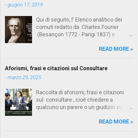
t
-
giugno 17, 2019
i
Qui di seguito, l' Elenco analitico dei
cornuti redatto da Charles Fourier
(Besançon 1772 - Parigi 1837) e
pubblicato postumo nel 1856. Su
READ MORE »
Aforismario trovi anche una raccolta di
citazioni tratte dalle opere di Charles
Fourier. [Il link è in fondo alla pagina]. Il
Aforismi, frasi e citazioni sul Consultare
cornuto pretenzioso: colui che ritiene
-
marzo 29, 2025
sua moglie tanto fortunata, per averlo
sposato, da non poter nemmeno
Raccolta di aforismi, frasi e citazioni
ammettere l'idea del tradimento. Ciò lo
sul consultare , cioè chiedere a
rende un marito assai comodo.
qualcuno un parere o un giudizio su
(Charles Fourier) Elenco analitico dei
determinate questioni. Alcune citazioni
cornuti Tableau analytique du cocuage,
READ MORE »
fanno riferimento anche alla
ca. 1808 (postumo 1856) Traduzione
consultazione di testi. Su Aforismario
italiana da Il Borghese - Volume 29,
trovi altre raccolte di citazioni correlate
Edizioni 26-37, 1978 1 Il cornuto in