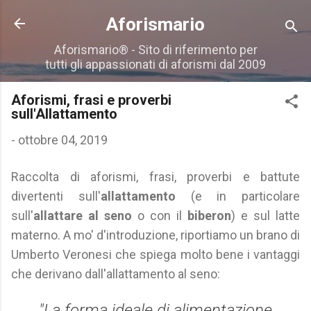
Passa ai contenuti principali
Aforismario
Aforismario® - Sito di riferimento per
tutti gli appassionati di aforismi dal 2009
Aforismi, frasi e proverbi
sull'Allattamento
-
ottobre 04, 2019
Raccolta di aforismi, frasi, proverbi e battute
divertenti sull'
allattamento
(e in particolare
sull'
allattare al seno
o con il
biberon
) e sul latte
materno. A mo' d'introduzione, riportiamo un brano di
Umberto Veronesi che spiega molto bene i vantaggi
che derivano dall'allattamento al seno:
"La forma ideale di alimentazione