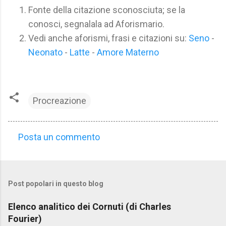
Fonte della citazione sconosciuta; se la
conosci, segnalala ad Aforismario.
Vedi anche aforismi, frasi e citazioni su:
Seno
-
Neonato
-
Latte
-
Amore Materno
Procreazione
Posta un commento
C
o
m
Post popolari in questo blog
m
e
Elenco analitico dei Cornuti (di Charles
n
Fourier)