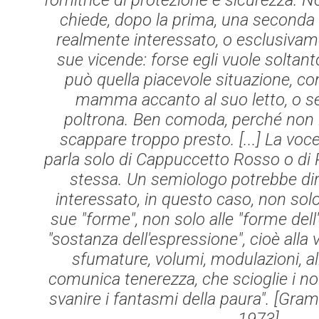
fornitrice di protezione e sicurezza. 
chiede, dopo la prima, una seconda f
realmente interessato, o esclusivame
sue vicende: forse egli vuole soltan
può quella piacevole situazione, co
mamma accanto al suo letto, o se
poltrona. Ben comoda, perché non le
scappare troppo presto. [...] La voc
parla solo di Cappuccetto Rosso o di Po
stessa. Un semiologo potrebbe dir
interessato, in questo caso, non solo
sue "forme", non solo alle "forme dell
"sostanza dell'espressione", cioè alla
sfumature, volumi, modulazioni, a
comunica tenerezza, che scioglie i nod
svanire i fantasmi della paura". [
Gramm