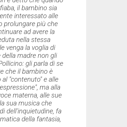
Non è detto che quando
iaba, il bambino sia
nte interessato alle
to prolungare più che
ntinuare ad avere la
duta nella stessa
 venga la voglia di
e della madre non gli
llicino: gli parla di se
e che il bambino è
 al "contenuto" e alle
'espressione", ma alla
 voce materna, alle sue
lla sua musica che
i dell'inquietudine, fa
atica della fantasia
,