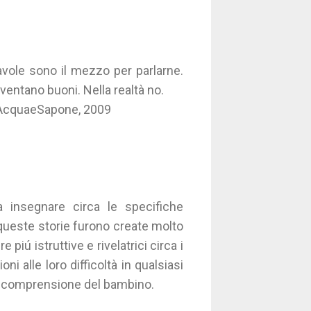
avole sono il mezzo per parlarne.
iventano buoni. Nella realtà no.
 ioAcquaeSapone, 2009
a insegnare circa le specifiche
 queste storie furono create molto
ú istruttive e rivelatrici circa i
ni alle loro difficoltà in qualsiasi
ella comprensione del bambino.