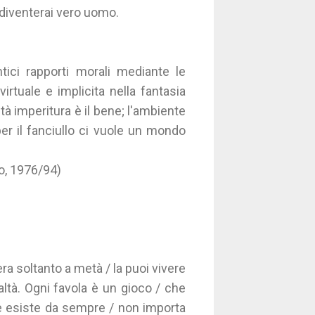
a diventerai vero uomo.
ntici rapporti morali mediante le
irtuale e implicita nella fantasia
ità imperitura è il bene; l'ambiente
 per il fanciullo ci vuole un mondo
o, 1976/94)
era soltanto a metà / la puoi vivere
ltà. Ogni favola è un gioco / che
rse esiste da sempre / non importa