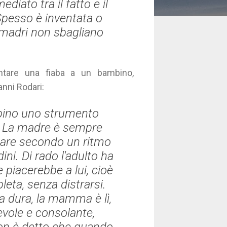
ato tra il fatto e il
pesso è inventata o
madri non sbagliano
contare una fiaba a un bambino,
anni Rodari:
ambino uno strumento
o. La madre è sempre
spare secondo un ritmo
ini. Di rado l'adulto ha
piacerebbe a lui, cioè
eta, senza distrarsi.
a dura, la mamma è lì,
evole e consolante,