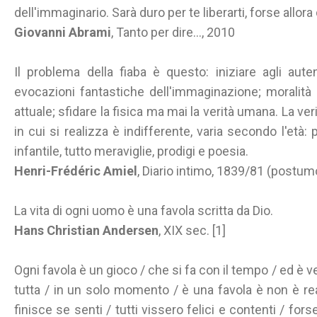
dell'immaginario. Sarà duro per te liberarti, forse allor
Giovanni Abrami
, Tanto per dire..., 2010
Il problema della fiaba è questo: iniziare agli aute
evocazioni fantastiche dell'immaginazione; moralità v
attuale; sfidare la fisica ma mai la verità umana. La ver
in cui si realizza è indifferente, varia secondo l'età:
infantile, tutto meraviglie, prodigi e poesia.
Henri-Frédéric Amiel
, Diario intimo, 1839/81 (postum
La vita di ogni uomo è una favola scritta da Dio.
Hans Christian Andersen
, XIX sec. [1]
Ogni favola è un gioco / che si fa con il tempo / ed è v
tutta / in un solo momento / è una favola è non è rea
finisce se senti / tutti vissero felici e contenti / fo