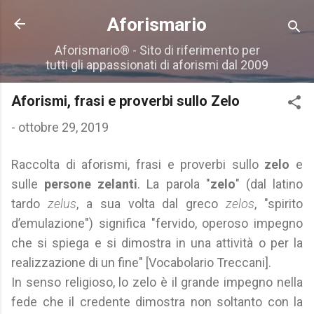
Passa ai contenuti principali
Aforismario
Aforismario® - Sito di riferimento per
tutti gli appassionati di aforismi dal 2009
Aforismi, frasi e proverbi sullo Zelo
-
ottobre 29, 2019
Raccolta di aforismi, frasi e proverbi sullo
zelo
e
sulle
persone zelanti
. La parola "
zelo
" (dal latino
tardo
zelus
, a sua volta dal greco
zelos
, "spirito
d’emulazione") significa "fervido, operoso impegno
che si spiega e si dimostra in una attività o per la
realizzazione di un fine" [Vocabolario Treccani].
In senso religioso, lo zelo è il grande impegno nella
fede che il credente dimostra non soltanto con la