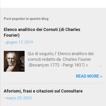
C
o
m
Post popolari in questo blog
m
e
Elenco analitico dei Cornuti (di Charles
n
Fourier)
t
-
giugno 17, 2019
i
Qui di seguito, l' Elenco analitico dei
cornuti redatto da Charles Fourier
(Besançon 1772 - Parigi 1837) e
pubblicato postumo nel 1856. Su
READ MORE »
Aforismario trovi anche una raccolta di
citazioni tratte dalle opere di Charles
Fourier. [Il link è in fondo alla pagina]. Il
Aforismi, frasi e citazioni sul Consultare
cornuto pretenzioso: colui che ritiene
-
marzo 29, 2025
sua moglie tanto fortunata, per averlo
sposato, da non poter nemmeno