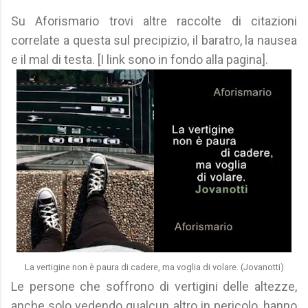
Su Aforismario trovi altre raccolte di citazioni
correlate a questa sul precipizio, il baratro, la nausea
e il mal di testa. [I link sono in fondo alla pagina].
La vertigine non è paura di cadere, ma voglia di volare. (Jovanotti)
Le persone che soffrono di vertigini delle altezze,
anche solo vedendo qualcun altro in pericolo, hanno