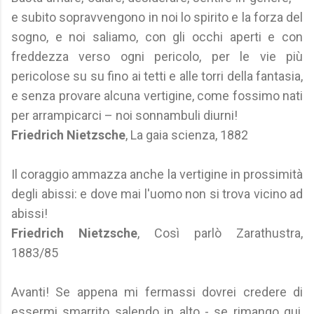
e subito sopravvengono in noi lo spirito e la forza del
sogno, e noi saliamo, con gli occhi aperti e con
freddezza verso ogni pericolo, per le vie più
pericolose su su fino ai tetti e alle torri della fantasia,
e senza provare alcuna vertigine, come fossimo nati
per arrampicarci – noi sonnambuli diurni!
Friedrich Nietzsche
, La gaia scienza, 1882
Il coraggio ammazza anche la vertigine in prossimità
degli abissi: e dove mai l'uomo non si trova vicino ad
abissi!
Friedrich Nietzsche
, Così parlò Zarathustra,
1883/85
Avanti! Se appena mi fermassi dovrei credere di
essermi smarrito salendo in alto - se rimango qui,