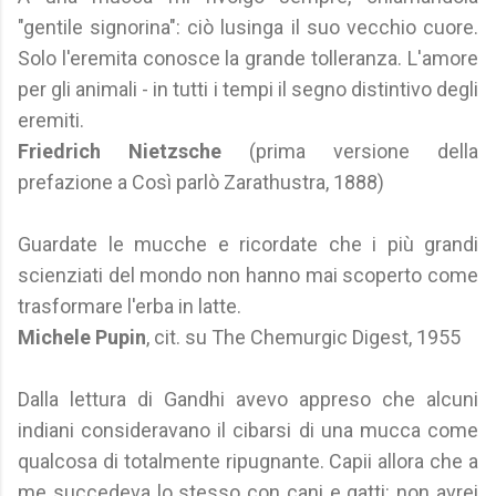
"gentile signorina": ciò lusinga il suo vecchio cuore.
Solo l'eremita conosce la grande tolleranza. L'amore
per gli animali - in tutti i tempi il segno distintivo degli
eremiti.
Friedrich Nietzsche
(prima versione della
prefazione a Così parlò Zarathustra, 1888)
Guardate le mucche e ricordate che i più grandi
scienziati del mondo non hanno mai scoperto come
trasformare l'erba in latte.
Michele Pupin
, cit. su The Chemurgic Digest, 1955
Dalla lettura di Gandhi avevo appreso che alcuni
indiani consideravano il cibarsi di una mucca come
qualcosa di totalmente ripugnante. Capii allora che a
me succedeva lo stesso con cani e gatti: non avrei