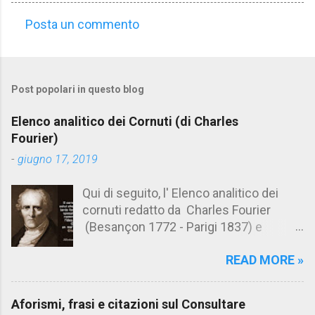
Posta un commento
C
o
m
Post popolari in questo blog
m
e
Elenco analitico dei Cornuti (di Charles
n
Fourier)
t
-
giugno 17, 2019
i
Qui di seguito, l' Elenco analitico dei
cornuti redatto da Charles Fourier
(Besançon 1772 - Parigi 1837) e
pubblicato postumo nel 1856. Su
READ MORE »
Aforismario trovi anche una raccolta di
citazioni tratte dalle opere di Charles
Fourier. [Il link è in fondo alla pagina]. Il
Aforismi, frasi e citazioni sul Consultare
cornuto pretenzioso: colui che ritiene