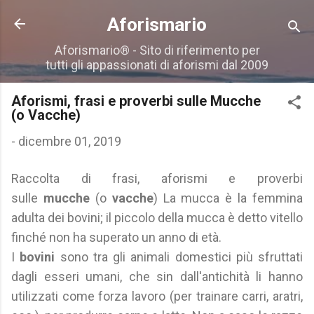
Passa ai contenuti principali
Aforismario
Aforismario® - Sito di riferimento per
tutti gli appassionati di aforismi dal 2009
Aforismi, frasi e proverbi sulle Mucche
(o Vacche)
-
dicembre 01, 2019
Raccolta di frasi, aforismi e proverbi
sulle
mucche
(o
vacche
) La mucca è la femmina
adulta dei bovini; il piccolo della mucca è detto vitello
finché non ha superato un anno di età.
I
bovini
sono tra gli animali domestici più sfruttati
dagli esseri umani, che sin dall'antichità li hanno
utilizzati come forza lavoro (per trainare carri, aratri,