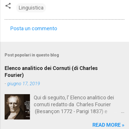
Linguistica
Posta un commento
C
o
m
Post popolari in questo blog
m
e
Elenco analitico dei Cornuti (di Charles
n
Fourier)
t
-
giugno 17, 2019
i
Qui di seguito, l' Elenco analitico dei
cornuti redatto da Charles Fourier
(Besançon 1772 - Parigi 1837) e
pubblicato postumo nel 1856. Su
READ MORE »
Aforismario trovi anche una raccolta di