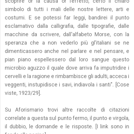
scoprire or la causa or l’effetto, certo il chiaro
simbolo di tutti i mali delle nostre lettere, arti e
costumi. E se potessi far leggi, bandirei il punto
esclamativo dalla calligrafia, dalle tipografie, dalle
macchine da scrivere, dall'alfabeto Morse, con la
speranza che a non vederlo più gl’italiani se ne
dimenticassero anche nel parlare e nel pensare, e
pian piano espellessero dal loro sangue questo
microbio aguzzo il quale dove arriva fa imputridire i
cervelli e la ragione e rimbambisce gli adulti, acceca i
veggenti, instupidisce i savi, indiavola i santi". [Cose
viste, 1923/29].
Su Aforismario trovi altre raccolte di citazioni
correlate a questa sul punto fermo, il punto e virgola,
il dubbio, le domande e le risposte. [I link sono in