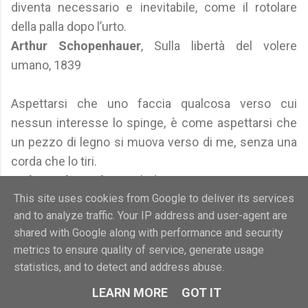
diventa necessario e inevitabile, come il rotolare
della palla dopo l’urto.
Arthur Schopenhauer
, Sulla libertà del volere
umano, 1839
Aspettarsi che uno faccia qualcosa verso cui
nessun interesse lo spinge, è come aspettarsi che
un pezzo di legno si muova verso di me, senza una
corda che lo tiri.
Arthur Schopenhauer
, ibidem
This site uses cookies from Google to deliver its services
and to analyze traffic. Your IP address and user-agent are
L’effettiva e originaria differenza fondamentale di
shared with Google along with performance and security
carattere non è compatibile con l’ipotesi della libertà
metrics to ensure quality of service, generate usage
di volere. Questa infatti consisterebbe nel fatto che
statistics, and to detect and address abuse.
lo stesso uomo, in qualunque situazione, possa
LEARN MORE
GOT IT
compiere indifferentemente delle azioni