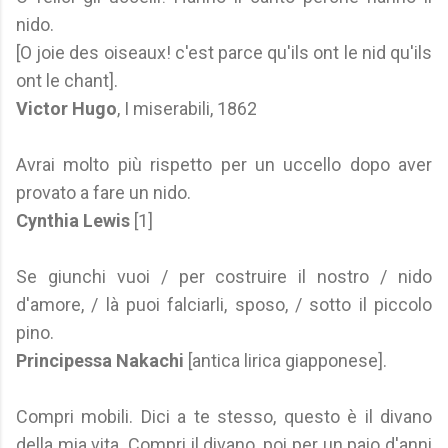
nido.
[O joie des oiseaux! c'est parce qu'ils ont le nid qu'ils
ont le chant].
Victor Hugo
, I miserabili, 1862
Avrai molto più rispetto per un uccello dopo aver
provato a fare un nido.
Cynthia Lewis
[1]
Se giunchi vuoi / per costruire il nostro / nido
d'amore, / là puoi falciarli, sposo, / sotto il piccolo
pino.
Principessa Nakachi
[antica lirica giapponese].
Compri mobili. Dici a te stesso, questo è il divano
della mia vita. Compri il divano, poi per un paio d'anni