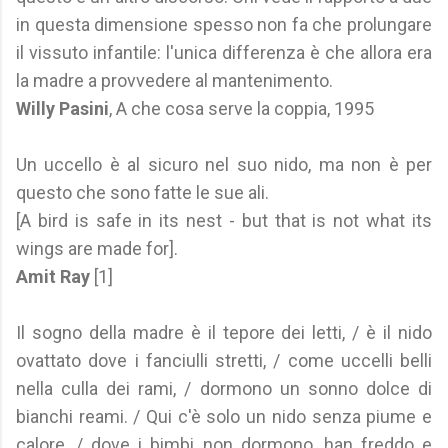
in questa dimensione spesso non fa che prolungare
il vissuto infantile: l'unica differenza è che allora era
la madre a provvedere al mantenimento.
Willy Pasini
, A che cosa serve la coppia, 1995
Un uccello è al sicuro nel suo nido, ma non è per
questo che sono fatte le sue ali.
[A bird is safe in its nest - but that is not what its
wings are made for].
Amit Ray
[1]
Il sogno della madre è il tepore dei letti, / è il nido
ovattato dove i fanciulli stretti, / come uccelli belli
nella culla dei rami, / dormono un sonno dolce di
bianchi reami. / Qui c'è solo un nido senza piume e
calore, / dove i bimbi non dormono, han freddo e