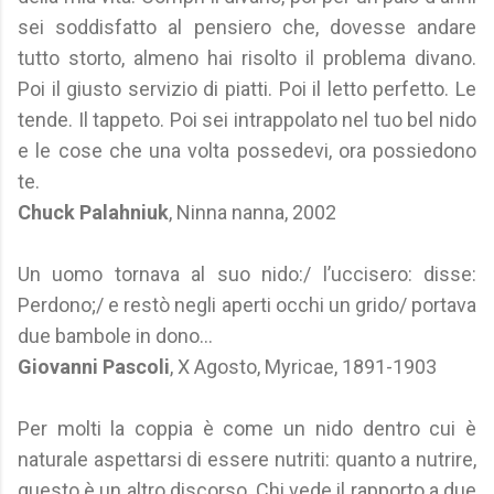
sei soddisfatto al pensiero che, dovesse andare
tutto storto, almeno hai risolto il problema divano.
Poi il giusto servizio di piatti. Poi il letto perfetto. Le
tende. Il tappeto. Poi sei intrappolato nel tuo bel nido
e le cose che una volta possedevi, ora possiedono
te.
Chuck Palahniuk
, Ninna nanna, 2002
Un uomo tornava al suo nido:/ l’uccisero: disse:
Perdono;/ e restò negli aperti occhi un grido/ portava
due bambole in dono...
Giovanni Pascoli
, X Agosto, Myricae, 1891-1903
Per molti la coppia è come un nido dentro cui è
naturale aspettarsi di essere nutriti: quanto a nutrire,
questo è un altro discorso. Chi vede il rapporto a due