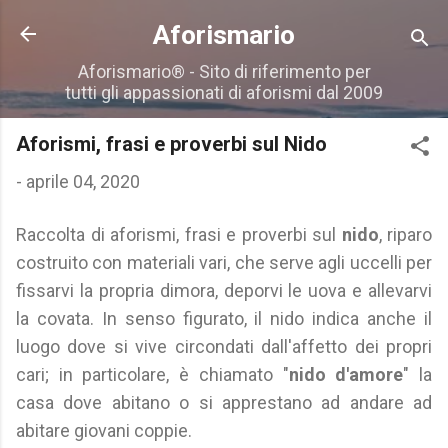
Passa ai contenuti principali
Aforismario
Aforismario® - Sito di riferimento per
tutti gli appassionati di aforismi dal 2009
Aforismi, frasi e proverbi sul Nido
-
aprile 04, 2020
Raccolta di aforismi, frasi e proverbi sul
nido
, riparo
costruito con materiali vari, che serve agli uccelli per
fissarvi la propria dimora, deporvi le uova e allevarvi
la covata. In senso figurato, il nido indica anche il
luogo dove si vive circondati dall'affetto dei propri
cari; in particolare, è chiamato "
nido d'amore
" la
casa dove abitano o si apprestano ad andare ad
abitare giovani coppie.