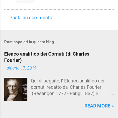
Posta un commento
C
o
m
Post popolari in questo blog
m
e
Elenco analitico dei Cornuti (di Charles
n
Fourier)
t
-
giugno 17, 2019
i
Qui di seguito, l' Elenco analitico dei
cornuti redatto da Charles Fourier
(Besançon 1772 - Parigi 1837) e
pubblicato postumo nel 1856. Su
READ MORE »
Aforismario trovi anche una raccolta di
citazioni tratte dalle opere di Charles