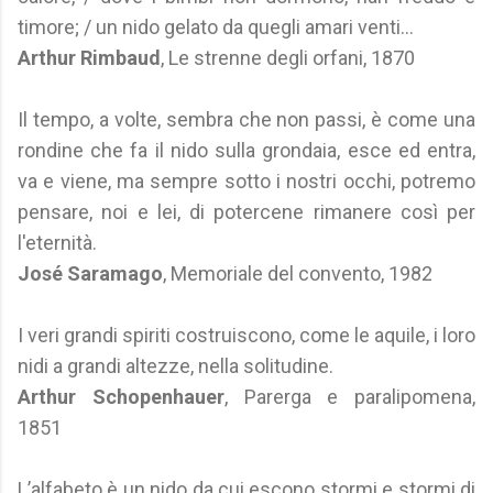
timore; / un nido gelato da quegli amari venti...
Arthur Rimbaud
, Le strenne degli orfani, 1870
Il tempo, a volte, sembra che non passi, è come una
rondine che fa il nido sulla grondaia, esce ed entra,
va e viene, ma sempre sotto i nostri occhi, potremo
pensare, noi e lei, di potercene rimanere così per
l'eternità.
José Saramago
, Memoriale del convento, 1982
I veri grandi spiriti costruiscono, come le aquile, i loro
nidi a grandi altezze, nella solitudine.
Arthur Schopenhauer
, Parerga e paralipomena,
1851
L’alfabeto è un nido da cui escono stormi e stormi di