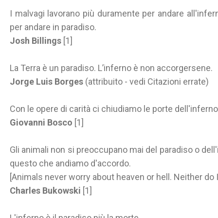
I malvagi lavorano più duramente per andare all'infer
per andare in paradiso.
Josh Billings
[1]
La Terra è un paradiso. L’inferno è non accorgersene.
Jorge Luis Borges
(attribuito - vedi Citazioni errate)
Con le opere di carità ci chiudiamo le porte dell'inferno
Giovanni Bosco
[1]
Gli animali non si preoccupano mai del paradiso o del
questo che andiamo d'accordo.
[Animals never worry about heaven or hell. Neither do 
Charles Bukowski
[1]
L'inferno è il paradiso più la morte.