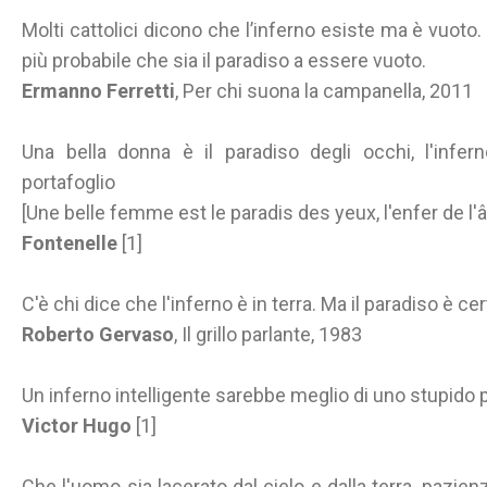
Molti cattolici dicono che l’inferno esiste ma è vuot
più probabile che sia il paradiso a essere vuoto.
Ermanno Ferretti
, Per chi suona la campanella, 2011
Una bella donna è il paradiso degli occhi, l'infern
portafoglio
[Une belle femme est le paradis des yeux, l'enfer de l'â
Fontenelle
[1]
C'è chi dice che l'inferno è in terra. Ma il paradiso è ce
Roberto Gervaso
, Il grillo parlante, 1983
Un inferno intelligente sarebbe meglio di uno stupido 
Victor Hugo
[1]
Che l'uomo sia lacerato dal cielo e dalla terra, pazienz