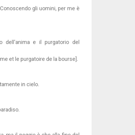
o. Conoscendo gli uomini, per me è
o dell'anima e il purgatorio del
me et le purgatoire de la bourse].
rtamente in cielo.
paradiso.
a, ma il peggio è che alla fine del