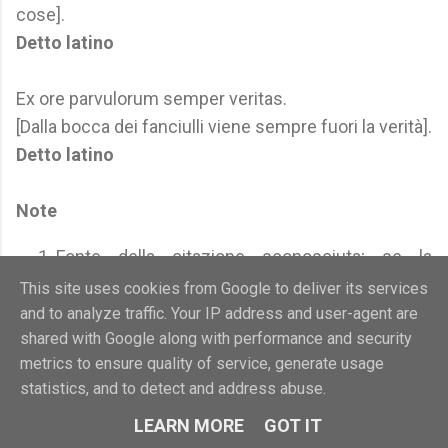
cose].
Detto latino
Ex ore parvulorum semper veritas.
[Dalla bocca dei fanciulli viene sempre fuori la verità].
Detto latino
Note
Fonte della citazione sconosciuta; se la
conosci, segnalala ad Aforismario.
This site uses cookies from Google to deliver its services
Vedi anche aforismi, frasi e citazioni su:
Bocca
and to analyze traffic. Your IP address and user-agent are
shared with Google along with performance and security
Chiusa
-
Lingua
-
Labbra
-
Denti
-
Bacio
metrics to ensure quality of service, generate usage
statistics, and to detect and address abuse.
LEARN MORE
GOT IT
Anatomia