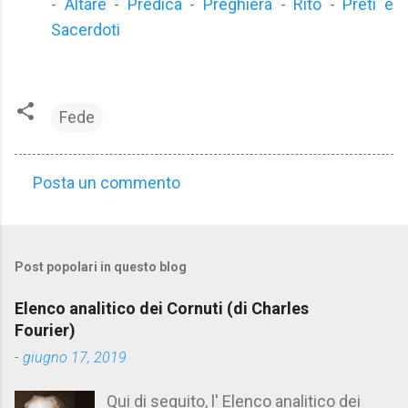
-
Altare
-
Predica
-
Preghiera
-
Rito
-
Preti e
Sacerdoti
Fede
Posta un commento
C
o
m
Post popolari in questo blog
m
e
Elenco analitico dei Cornuti (di Charles
n
Fourier)
t
-
giugno 17, 2019
i
Qui di seguito, l' Elenco analitico dei