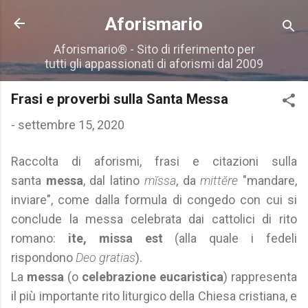
Passa ai contenuti principali
Aforismario
Aforismario® - Sito di riferimento per
tutti gli appassionati di aforismi dal 2009
Frasi e proverbi sulla Santa Messa
-
settembre 15, 2020
Raccolta di aforismi, frasi e citazioni sulla
santa
messa
, dal latino
mĭssa
, da
mittĕre
"mandare,
inviare", come dalla formula di congedo con cui si
conclude la messa celebrata dai cattolici di rito
romano:
ite, missa est
(alla quale i fedeli
rispondono
Deo gratias
).
La
messa
(o
celebrazione eucaristica
) rappresenta
il più importante rito liturgico della Chiesa cristiana, e