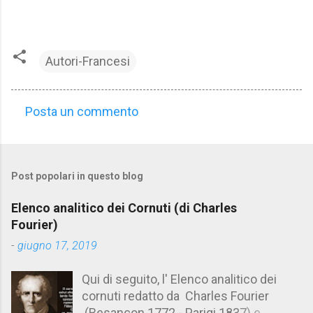
Autori-Francesi
Posta un commento
C
o
m
Post popolari in questo blog
m
e
Elenco analitico dei Cornuti (di Charles
n
Fourier)
t
-
giugno 17, 2019
i
Qui di seguito, l' Elenco analitico dei
cornuti redatto da Charles Fourier
(Besançon 1772 - Parigi 1837) e