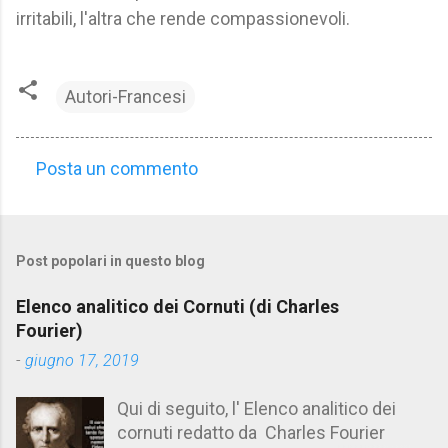
irritabili, l'altra che rende compassionevoli.
Autori-Francesi
Posta un commento
C
o
m
Post popolari in questo blog
m
e
Elenco analitico dei Cornuti (di Charles
n
Fourier)
t
-
giugno 17, 2019
i
Qui di seguito, l' Elenco analitico dei
cornuti redatto da Charles Fourier