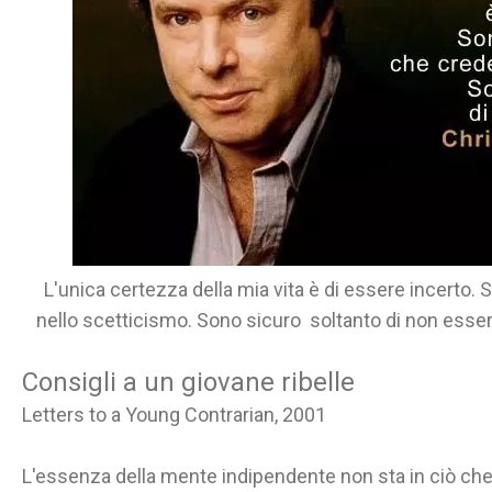
L'unica certezza della mia vita è di essere incerto
nello scetticismo. Sono sicuro soltanto di non esse
Consigli a un giovane ribelle
Letters to a Young Contrarian, 2001
L'essenza della mente indipendente non sta in ciò ch