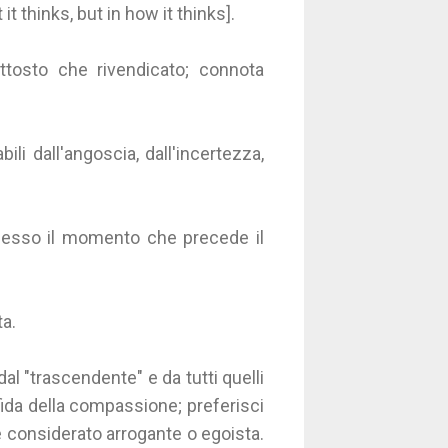
 thinks, but in how it thinks].
iuttosto che rivendicato; connota
ili dall'angoscia, dall'incertezza,
pesso il momento che precede il
ta.
dal "trascendente" e da tutti quelli
fida della compassione; preferisci
ere considerato arrogante o egoista.