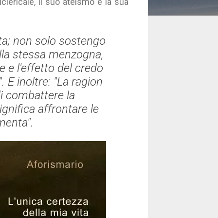
clericale, il suo ateismo e la sua
ta; non solo sostengo
della stessa menzogna,
 e l'effetto del credo
 E inoltre: "La ragion
di combattere la
ignifica affrontare le
imenta".