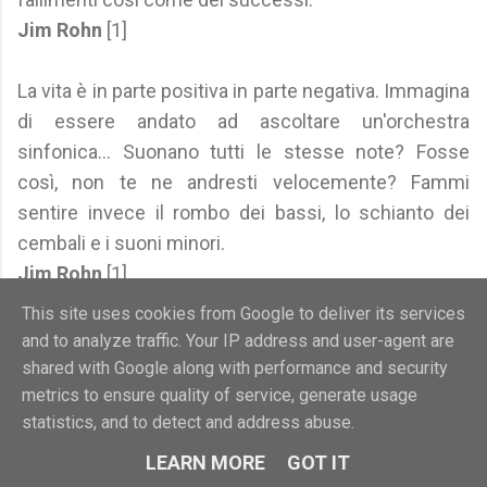
Jim Rohn
[1]
La vita è in parte positiva in parte negativa. Immagina
di essere andato ad ascoltare un'orchestra
sinfonica... Suonano tutti le stesse note? Fosse
così, non te ne andresti velocemente? Fammi
sentire invece il rombo dei bassi, lo schianto dei
cembali e i suoni minori.
Jim Rohn
[1]
This site uses cookies from Google to deliver its services
La negatività è fondamentalmente pigrizia. Ci vuole
and to analyze traffic. Your IP address and user-agent are
tanto lavoro duro per rimanere positivi, ma la
shared with Google along with performance and security
positività ripaga sempre.
metrics to ensure quality of service, generate usage
statistics, and to detect and address abuse.
RuPaul
[1]
LEARN MORE
GOT IT
Un miscuglio di verità e menzogna produrrà sempre