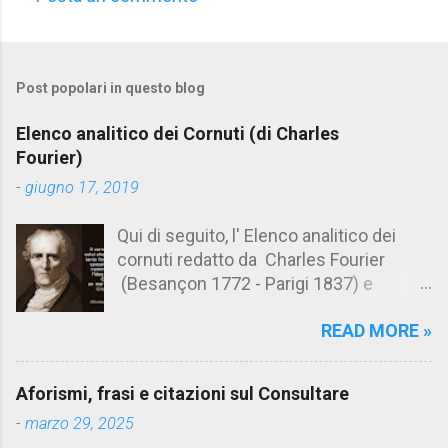
C
o
m
Post popolari in questo blog
m
e
Elenco analitico dei Cornuti (di Charles
n
Fourier)
t
-
giugno 17, 2019
i
Qui di seguito, l' Elenco analitico dei
cornuti redatto da Charles Fourier
(Besançon 1772 - Parigi 1837) e
pubblicato postumo nel 1856. Su
READ MORE »
Aforismario trovi anche una raccolta di
citazioni tratte dalle opere di Charles
Fourier. [Il link è in fondo alla pagina]. Il
Aforismi, frasi e citazioni sul Consultare
cornuto pretenzioso: colui che ritiene
-
marzo 29, 2025
sua moglie tanto fortunata, per averlo