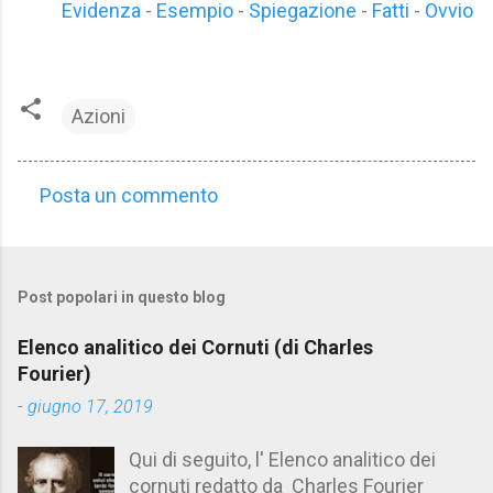
Evidenza
-
Esempio
-
Spiegazione
-
Fatti
-
Ovvio
Azioni
Posta un commento
C
o
m
Post popolari in questo blog
m
e
Elenco analitico dei Cornuti (di Charles
n
Fourier)
t
-
giugno 17, 2019
i
Qui di seguito, l' Elenco analitico dei
cornuti redatto da Charles Fourier