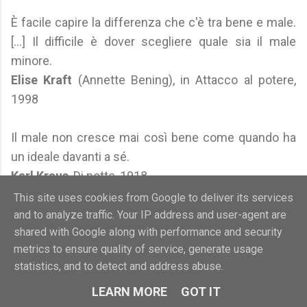
È facile capire la differenza che c'è tra bene e male.
[...] Il difficile è dover scegliere quale sia il male
minore.
Elise Kraft
(Annette Bening), in Attacco al potere,
1998
Il male non cresce mai così bene come quando ha
un ideale davanti a sé.
Karl Kraus
, Di notte, 1918
This site uses cookies from Google to deliver its services
L'idea del bene e del male non ha nulla da spartire
and to analyze traffic. Your IP address and user-agent are
shared with Google along with performance and security
con la religione o con la coscienza misteriosa; è un
metrics to ensure quality of service, generate usage
bisogno naturale delle razze animali.
statistics, and to detect and address abuse.
Pëtr Kropotkin
, La morale anarchica, 1890
LEARN MORE
GOT IT