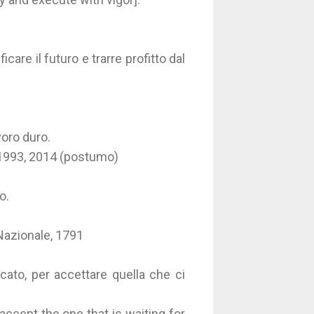
care il futuro e trarre profitto dal
avoro duro.
63-1993, 2014 (postumo)
o.
Nazionale, 1791
cato, per accettare quella che ci
accept the one that is waiting for