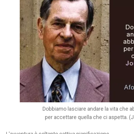
Dobbiamo lasciare andare la vita che a
per accettare quella che ci aspetta. 
L'avventura è soltanto cattiva pianificazione.