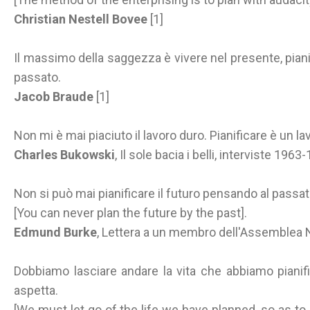
Christian Nestell Bovee
[1]
Il massimo della saggezza è vivere nel presente, pianifi
passato.
Jacob Braude
[1]
Non mi è mai piaciuto il lavoro duro. Pianificare è un l
Charles Bukowski
, Il sole bacia i belli, interviste 19
Non si può mai pianificare il futuro pensando al passat
[You can never plan the future by the past].
Edmund Burke
, Lettera a un membro dell'Assemblea 
Dobbiamo lasciare andare la vita che abbiamo pianifi
aspetta.
[We must let go of the life we have planned, so as to 