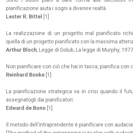
pianificazione aiuta i sogni a divenire realtà.
Lester R. Bittel
[1]
La realizzazione di un progetto mal pianificato richi
quella di un progetto pianificato con la massima attenz
Arthur Bloch
, Legge di Golub, La legge di Murphy, 197
Non pianificare con ciò che hai in tasca; pianifica con c
Reinhard Bonke
[1]
La pianificazione strategica va in crisi quando il futu
assegnatogli dai pianificatori.
Edward de Bono
[1]
Il metodo dell'intraprendente è pianificare con audaci
[The method of the enterprising is to plan with audacit