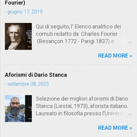
n
Fourier)
t
-
giugno 17, 2019
i
Qui di seguito, l' Elenco analitico dei
cornuti redatto da Charles Fourier
(Besançon 1772 - Parigi 1837) e
pubblicato postumo nel 1856. Su
READ MORE »
Aforismario trovi anche una raccolta di
citazioni tratte dalle opere di Charles
Fourier. [Il link è in fondo alla pagina]. Il
Aforismi di Dario Stanca
cornuto pretenzioso: colui che ritiene
-
settembre 08, 2025
sua moglie tanto fortunata, per averlo
sposato, da non poter nemmeno
Selezione dei migliori aforismi di Dario
ammettere l'idea del tradimento. Ciò lo
Stanca (Liestal, 1973), aforista italiano.
rende un marito assai comodo.
Laureato in filosofia presso l’Università
(Charles Fourier) Elenco analitico dei
del Salento, Dario Stanca ha curato il
cornuti Tableau analytique du cocuage,
READ MORE »
volume Anacleto Verrecchia, Meglio un
ca. 1808 (postumo 1856) Traduzione
demonio che un cretino (El Doctor Sax,
italiana da Il Borghese - Volume 29,