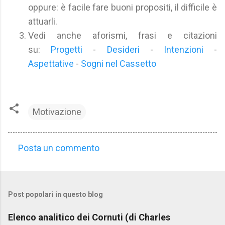
oppure: è facile fare buoni propositi, il difficile è
attuarli.
Vedi anche aforismi, frasi e citazioni
su:
Progetti
-
Desideri
-
Intenzioni
-
Aspettative
-
Sogni nel Cassetto
Motivazione
Posta un commento
C
o
m
Post popolari in questo blog
m
e
Elenco analitico dei Cornuti (di Charles