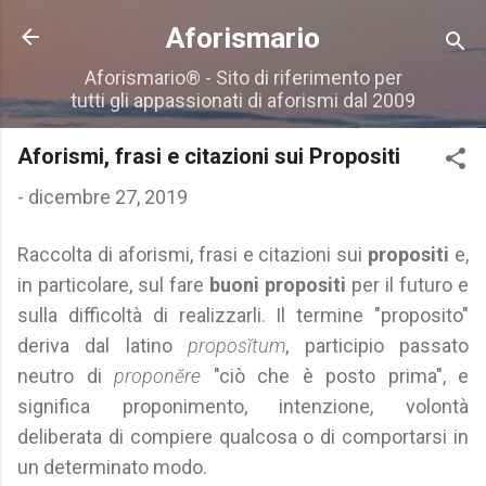
Passa ai contenuti principali
Aforismario
Aforismario® - Sito di riferimento per
tutti gli appassionati di aforismi dal 2009
Aforismi, frasi e citazioni sui Propositi
-
dicembre 27, 2019
Raccolta di aforismi, frasi e citazioni sui
propositi
e,
in particolare, sul fare
buoni propositi
per il futuro e
sulla difficoltà di realizzarli. Il termine "proposito"
deriva dal latino
proposĭtum
, participio passato
neutro di
proponĕre
"ciò che è posto prima", e
significa proponimento, intenzione, volontà
deliberata di compiere qualcosa o di comportarsi in
un determinato modo.