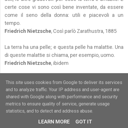
certe cose vi sono così bene inventate, da essere
come il seno della donna: utili e piacevoli a un
tempo.
Friedrich Nietzsche
, Così parlò Zarathustra, 1885
La terra ha una pelle; e questa pelle ha malattie. Una
di queste malattie si chiama, per esempio, uomo.
Friedrich Nietzsche
, ibidem
Questo vorrei sopra ogni altra cosa [...] amar la terra
This site uses cookies from Google to deliver its services
cosi come la luna l'ama, e sol con l'occhio palparne
and to analyze traffic. Your IP address and user-agent are
la bellezza.
shared with Google along with performance and security
Friedrich Nietzsche
, ibidem
metrics to ensure quality of service, generate usage
statistics, and to detect and address abuse.
Un tempo il sacrilegio contro Dio era il massimo
LEARN MORE
GOT IT
sacrilegio, ma Dio è morto, e così sono morti anche