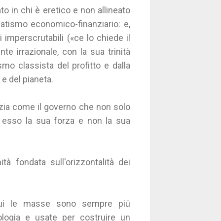
to in chi è eretico e non allineato
natismo economico-finanziario: e,
 imperscrutabili («ce lo chiede il
te irrazionale, con la sua trinità
smo classista del profitto e dalla
e del pianeta.
razia come il governo che non solo
 esso la sua forza e non la sua
à fondata sull'orizzontalità dei
n cui le masse sono sempre piú
ologia e usate per costruire un