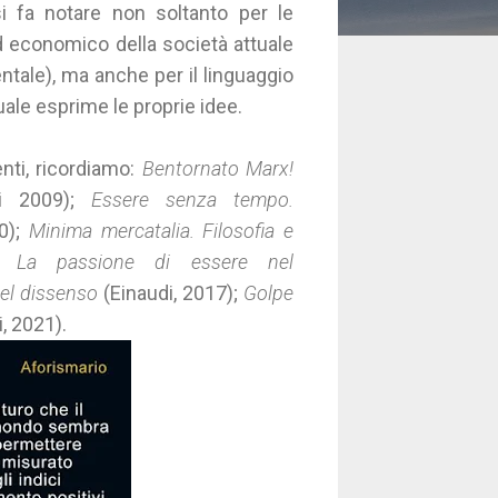
i fa notare non soltanto per le
ed economico della società attuale
entale), ma anche per il linguaggio
 quale esprime le proprie idee.
enti, ricordiamo:
Bentornato Marx!
i 2009);
Essere senza tempo.
0);
Minima mercatalia. Filosofia e
. La passione di essere nel
del dissenso
(Einaudi, 2017);
Golpe
, 2021).