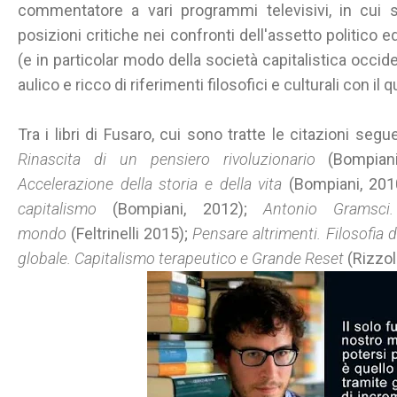
commentatore a vari programmi televisivi, in cui s
posizioni critiche nei confronti dell'assetto politico 
(e in particolar modo della società capitalistica occid
aulico e ricco di riferimenti filosofici e culturali con il
Tra i libri di Fusaro, cui sono tratte le citazioni segu
Rinascita di un pensiero rivoluzionario
(Bompian
Accelerazione della storia e della vita
(Bompiani, 201
capitalismo
(Bompiani, 2012);
Antonio Gramsci
mondo
(Feltrinelli 2015);
Pensare altrimenti. Filosofia 
globale. Capitalismo terapeutico e Grande Reset
(Rizzoli