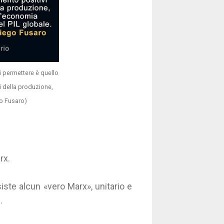
i permettere è quello
vi della produzione,
go Fusaro)
arx.
iste alcun «vero Marx», unitario e
.