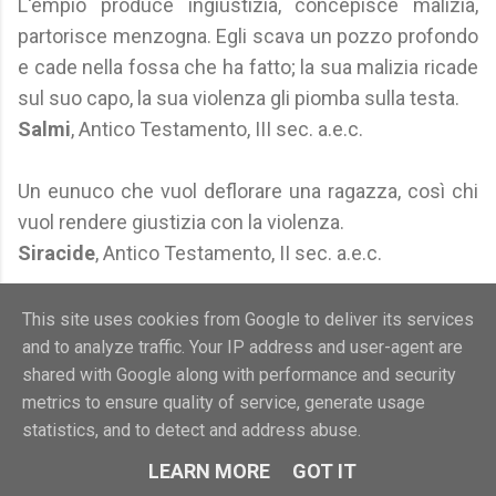
L'empio produce ingiustizia, concepisce malizia,
partorisce menzogna. Egli scava un pozzo profondo
e cade nella fossa che ha fatto; la sua malizia ricade
sul suo capo, la sua violenza gli piomba sulla testa.
Salmi
, Antico Testamento, III sec. a.e.c.
Un eunuco che vuol deflorare una ragazza, così chi
vuol rendere giustizia con la violenza.
Siracide
, Antico Testamento, II sec. a.e.c.
Fonte di vita è la bocca del giusto, la bocca degli
This site uses cookies from Google to deliver its services
empi nasconde violenza. L'odio suscita litigi, l'amore
and to analyze traffic. Your IP address and user-agent are
shared with Google along with performance and security
ricopre ogni colpa.
metrics to ensure quality of service, generate usage
Libro dei Proverbi
, Antico Testamento, V sec. a.e.c.
statistics, and to detect and address abuse.
Il violento deve essere punito, se lo risparmi, lo
LEARN MORE
GOT IT