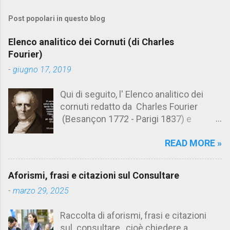
m
Post popolari in questo blog
m
e
Elenco analitico dei Cornuti (di Charles
n
Fourier)
t
-
giugno 17, 2019
i
Qui di seguito, l' Elenco analitico dei
cornuti redatto da Charles Fourier
(Besançon 1772 - Parigi 1837) e
pubblicato postumo nel 1856. Su
READ MORE »
Aforismario trovi anche una raccolta di
citazioni tratte dalle opere di Charles
Fourier. [Il link è in fondo alla pagina]. Il
Aforismi, frasi e citazioni sul Consultare
cornuto pretenzioso: colui che ritiene
-
marzo 29, 2025
sua moglie tanto fortunata, per averlo
sposato, da non poter nemmeno
Raccolta di aforismi, frasi e citazioni
ammettere l'idea del tradimento. Ciò lo
sul consultare , cioè chiedere a
rende un marito assai comodo.