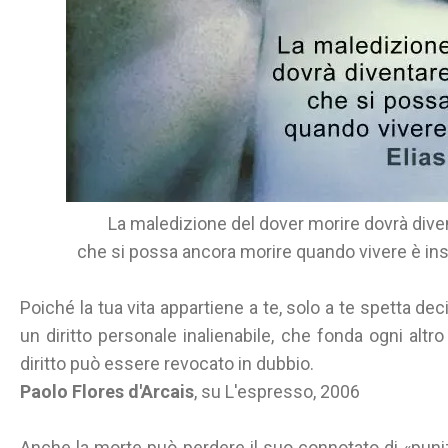
La maledizione del dover morire dovrà dive
che si possa ancora morire quando vivere è inso
Poiché la tua vita appartiene a te, solo a te spetta de
un diritto personale inalienabile, che fonda ogni altro 
diritto può essere revocato in dubbio.
Paolo Flores d'Arcais
, su L'espresso, 2006
Anche la morte può perdere il suo connotato di «pun