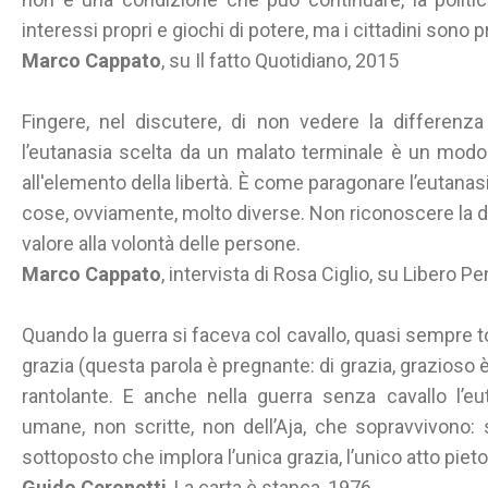
interessi propri e giochi di potere, ma i cittadini sono p
Marco Cappato
, su Il fatto Quotidiano, 2015
Fingere, nel discutere, di non vedere la differenza
l’eutanasia scelta da un malato terminale è un modo
all'elemento della libertà. È come paragonare l’eutanasi
cose, ovviamente, molto diverse. Non riconoscere la d
valore alla volontà delle persone.
Marco Cappato
, intervista di Rosa Ciglio, su Libero P
Quando la guerra si faceva col cavallo, quasi sempre to
grazia (questa parola è pregnante: di grazia, grazioso è 
rantolante. E anche nella guerra senza cavallo l’e
umane, non scritte, non dell’Aja, che sopravvivono: s
sottoposto che implora l’unica grazia, l’unico atto piet
Guido Ceronetti
, La carta è stanca, 1976