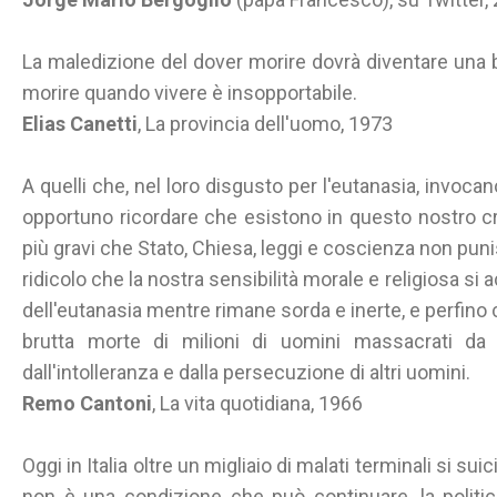
La maledizione del dover morire dovrà diventare una
morire quando vivere è insopportabile.
Elias Canetti
, La provincia dell'uomo, 1973
A quelli che, nel loro disgusto per l'eutanasia, invocan
opportuno ricordare che esistono in questo nostro 
più gravi che Stato, Chiesa, leggi e coscienza non pu
ridicolo che la nostra sensibilità morale e religiosa si 
dell'eutanasia mentre rimane sorda e inerte, e perfino 
brutta morte di milioni di uomini massacrati da 
dall'intolleranza e dalla persecuzione di altri uomini.
Remo Cantoni
, La vita quotidiana, 1966
Oggi in Italia oltre un migliaio di malati terminali si sui
non è una condizione che può continuare, la politi