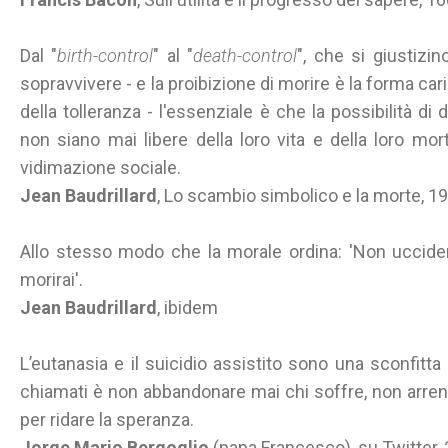
Dal "
birth-control
" al "
death-control
", che si giustizi
sopravvivere - e la proibizione di morire è la forma car
della tolleranza - l'essenziale è che la possibilità di
non siano mai libere della loro vita e della loro m
vidimazione sociale.
Jean Baudrillard
, Lo scambio simbolico e la morte, 1
Allo stesso modo che la morale ordina: 'Non uccider
morirai'.
Jean Baudrillard
, ibidem
L’eutanasia e il suicidio assistito sono una sconfitta 
chiamati è non abbandonare mai chi soffre, non arre
per ridare la speranza.
Jorge Mario Bergoglio
(papa Francesco), su Twitter,