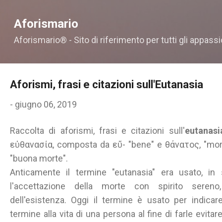
Passa ai contenuti principali
Aforismario
Aforismario® - Sito di riferimento per tutti gli appassi
Aforismi, frasi e citazioni sull'Eutanasia
-
giugno 06, 2019
Raccolta di aforismi, frasi e citazioni sull'
eutanasi
εὐθανασία, composta da εὔ- "bene" e θάνατος, "morte
"buona morte".
Anticamente il termine "eutanasia" era usato, in 
l'accettazione della morte con spirito sere
dell'esistenza. Oggi il termine è usato per indicar
termine alla vita di una persona al fine di farle evitar