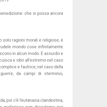
 benedizione: che si possa ancora
o solo ragioni morali e religiose, è
crudele mondo cose infinitamente
niscono in alcun modo. È assurdo e
acuisca e vibri all'estremo nel caso
complice e fautrice, nel caso della
guerre, da campi di sterminio,
cida, poi c’è l’eutanasia clandestina,
ca preferisce non discuterne per