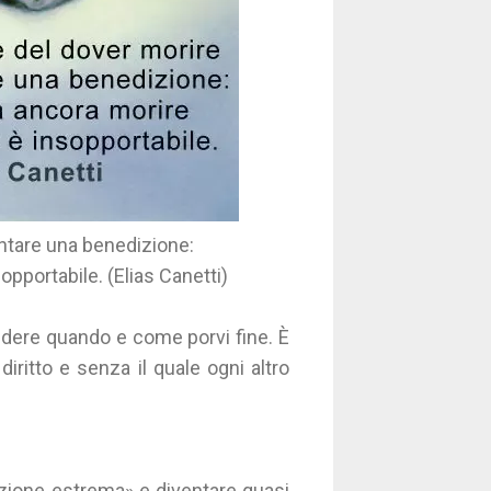
ntare una benedizione:
pportabile. (Elias Canetti)
cidere quando e come porvi fine. È
diritto e senza il quale ogni altro
izione estrema» e diventare quasi