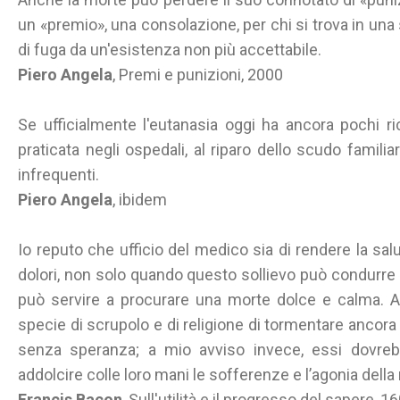
un «premio», una consolazione, per chi si trova in una 
di fuga da un'esistenza non più accettabile.
Piero Angela
, Premi e punizioni, 2000
Se ufficialmente l'eutanasia oggi ha ancora pochi 
praticata negli ospedali, al riparo dello scudo famil
infrequenti.
Piero Angela
, ibidem
Io reputo che ufficio del medico sia di rendere la salu
dolori, non solo quando questo sollievo può condurre
può servire a procurare una morte dolce e calma. Al
specie di scrupolo e di religione di tormentare ancora 
senza speranza; a mio avviso invece, essi dovreb
addolcire colle loro mani le sofferenze e l’agonia della
Francis Bacon
, Sull'utilità e il progresso del sapere, 1