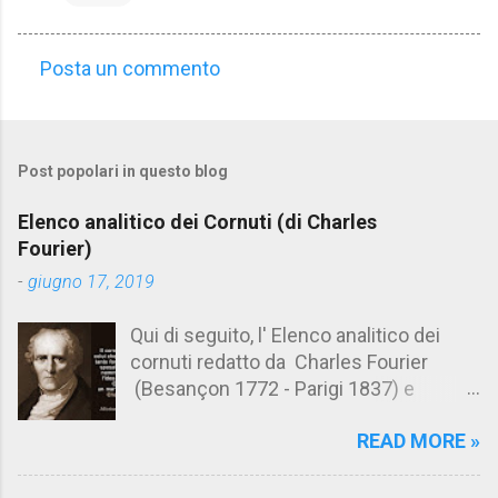
Posta un commento
C
o
m
Post popolari in questo blog
m
e
Elenco analitico dei Cornuti (di Charles
n
Fourier)
t
-
giugno 17, 2019
i
Qui di seguito, l' Elenco analitico dei
cornuti redatto da Charles Fourier
(Besançon 1772 - Parigi 1837) e
pubblicato postumo nel 1856. Su
READ MORE »
Aforismario trovi anche una raccolta di
citazioni tratte dalle opere di Charles
Fourier. [Il link è in fondo alla pagina]. Il