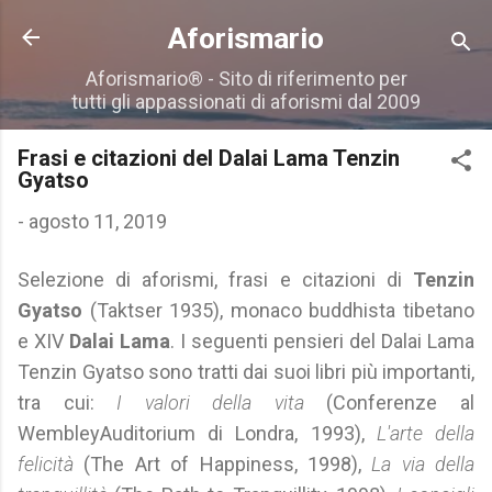
Passa ai contenuti principali
Aforismario
Aforismario® - Sito di riferimento per
tutti gli appassionati di aforismi dal 2009
Frasi e citazioni del Dalai Lama Tenzin
Gyatso
-
agosto 11, 2019
Selezione di aforismi, frasi e citazioni di
Tenzin
Gyatso
(Taktser 1935), monaco buddhista tibetano
e XIV
Dalai Lama
. I seguenti pensieri del Dalai Lama
Tenzin Gyatso sono tratti dai suoi libri più importanti,
tra cui:
I valori della vita
(Conferenze al
WembleyAuditorium di Londra, 1993),
L'arte della
felicità
(The Art of Happiness, 1998),
La via della