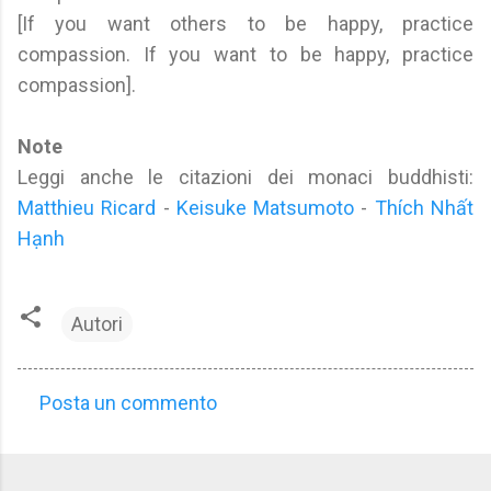
[If you want others to be happy, practice
compassion. If you want to be happy, practice
compassion].
Note
Leggi anche le citazioni dei monaci buddhisti:
Matthieu Ricard
-
Keisuke Matsumoto
-
Thích Nhất
Hạnh
Autori
Posta un commento
C
o
m