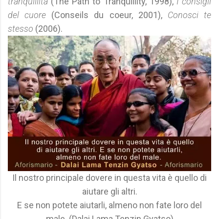
tranquillità
(The Path to Tranquillity, 1998),
I consigli
del cuore
(Conseils du coeur, 2001),
Conosci te
stesso
(2006).
Il nostro principale dovere in questa vita è quello di
aiutare gli altri.
E se non potete aiutarli, almeno non fate loro del
male. (Dalai Lama Tenzin Gyatso)