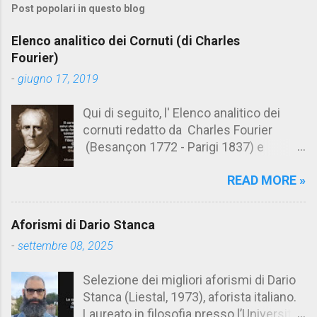
Post popolari in questo blog
m
e
Elenco analitico dei Cornuti (di Charles
n
Fourier)
t
-
giugno 17, 2019
i
Qui di seguito, l' Elenco analitico dei
cornuti redatto da Charles Fourier
(Besançon 1772 - Parigi 1837) e
pubblicato postumo nel 1856. Su
READ MORE »
Aforismario trovi anche una raccolta di
citazioni tratte dalle opere di Charles
Fourier. [Il link è in fondo alla pagina]. Il
Aforismi di Dario Stanca
cornuto pretenzioso: colui che ritiene
-
settembre 08, 2025
sua moglie tanto fortunata, per averlo
sposato, da non poter nemmeno
Selezione dei migliori aforismi di Dario
ammettere l'idea del tradimento. Ciò lo
Stanca (Liestal, 1973), aforista italiano.
rende un marito assai comodo.
Laureato in filosofia presso l’Università
(Charles Fourier) Elenco analitico dei