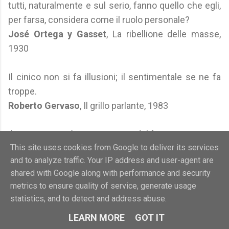
tutti, naturalmente e sul serio, fanno quello che egli,
per farsa, considera come il ruolo personale?
José Ortega y Gasset
, La ribellione delle masse,
1930
Il cinico non si fa illusioni; il sentimentale se ne fa
troppe.
Roberto Gervaso
, Il grillo parlante, 1983
Il cinico nuocerà sempre meno del fanatico.
This site uses cookies from Google to deliver its services
Roberto Gervaso
, ibidem
and to analyze traffic. Your IP address and user-agent are
shared with Google along with performance and security
Lo scettico sta al cinico come il vino all'aceto.
metrics to ensure quality of service, generate usage
Roberto Gervaso
, ibidem
statistics, and to detect and address abuse.
LEARN MORE
GOT IT
Non c'è peggior moralismo di quello dei cinici.