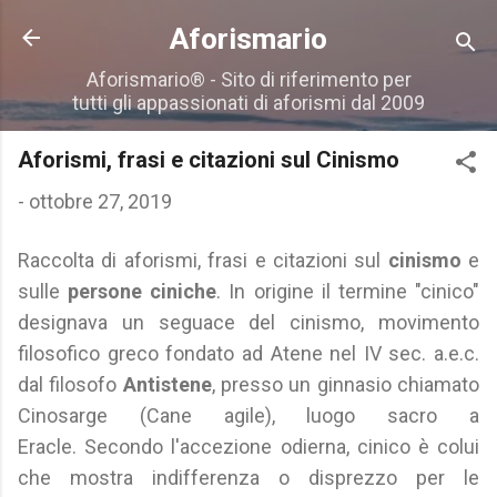
Passa ai contenuti principali
Aforismario
Aforismario® - Sito di riferimento per
tutti gli appassionati di aforismi dal 2009
Aforismi, frasi e citazioni sul Cinismo
-
ottobre 27, 2019
Raccolta di aforismi, frasi e citazioni sul
cinismo
e
sulle
persone ciniche
. In origine il termine "cinico"
designava un seguace del cinismo, movimento
filosofico greco fondato ad Atene nel IV sec. a.e.c.
dal filosofo
Antistene
, presso un ginnasio chiamato
Cinosarge (Cane agile), luogo sacro a
Eracle. Secondo l'accezione odierna, cinico è colui
che mostra indifferenza o disprezzo per le