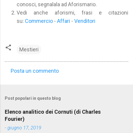
conosci, segnalala ad Aforismario.
Vedi anche aforismi, frasi e citazioni
su:
Commercio
-
Affari
-
Venditori
Mestieri
Posta un commento
C
o
m
Post popolari in questo blog
m
e
Elenco analitico dei Cornuti (di Charles
n
Fourier)
t
-
giugno 17, 2019