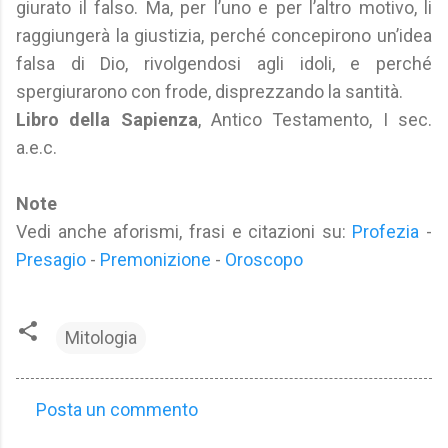
giurato il falso. Ma, per l’uno e per l’altro motivo, li
raggiungerà la giustizia, perché concepirono un’idea
falsa di Dio, rivolgendosi agli idoli, e perché
spergiurarono con frode, disprezzando la santità.
Libro della Sapienza
, Antico Testamento, I sec.
a.e.c.
Note
Vedi anche aforismi, frasi e citazioni su:
Profezia
-
Presagio
-
Premonizione
-
Oroscopo
Mitologia
Posta un commento
C