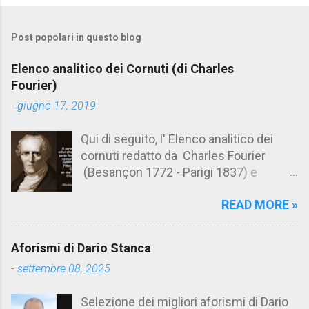
o
m
Post popolari in questo blog
m
e
Elenco analitico dei Cornuti (di Charles
n
Fourier)
t
-
giugno 17, 2019
i
Qui di seguito, l' Elenco analitico dei
cornuti redatto da Charles Fourier
(Besançon 1772 - Parigi 1837) e
pubblicato postumo nel 1856. Su
READ MORE »
Aforismario trovi anche una raccolta di
citazioni tratte dalle opere di Charles
Fourier. [Il link è in fondo alla pagina]. Il
Aforismi di Dario Stanca
cornuto pretenzioso: colui che ritiene
-
settembre 08, 2025
sua moglie tanto fortunata, per averlo
sposato, da non poter nemmeno
Selezione dei migliori aforismi di Dario
ammettere l'idea del tradimento. Ciò lo