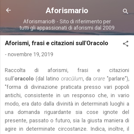
Passa ai contenuti principali
Aforismario
Aforismario® - Sito di riferimento per
tutti gli appassionati di aforismi dal 2009
Aforismi, frasi e citazioni sull'Oracolo
-
novembre 19, 2019
Raccolta di aforismi, frasi e citazioni
sull'
oracolo
(dal latino
oracŭlum
, da
orare
"parlare"),
"forma di divinazione praticata presso vari popoli
antichi, consistente in un responso che, in vario
modo, era dato dalla divinità in determinati luoghi a
una domanda riguardante sia cose ignote del
presente, passato o futuro, sia la giusta maniera di
agire in determinate circostanze. Indica, inoltre, il