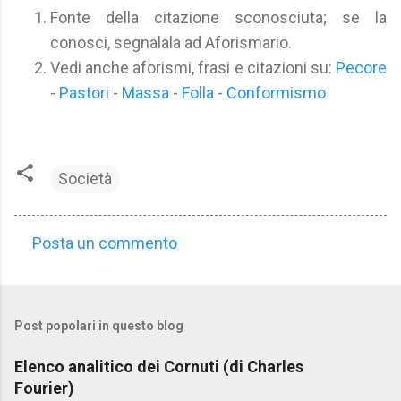
Fonte della citazione sconosciuta; se la
conosci, segnalala ad Aforismario.
Vedi anche aforismi, frasi e citazioni su:
Pecore
-
Pastori
-
Massa
-
Folla
-
Conformismo
Società
Posta un commento
C
o
m
Post popolari in questo blog
m
e
Elenco analitico dei Cornuti (di Charles
n
Fourier)