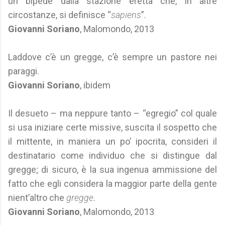
un bipede dalla stazione eretta che, in altre
circostanze, si definisce “
sapiens
”.
Giovanni Soriano
, Malomondo, 2013
Laddove c’è un gregge, c’è sempre un pastore nei
paraggi.
Giovanni Soriano
, ibidem
Il desueto – ma neppure tanto – “egregio” col quale
si usa iniziare certe missive, suscita il sospetto che
il mittente, in maniera un po’ ipocrita, consideri il
destinatario come individuo che si distingue dal
gregge; di sicuro, è la sua ingenua ammissione del
fatto che egli considera la maggior parte della gente
nient’altro che
gregge
.
Giovanni Soriano
, Malomondo, 2013