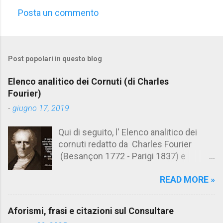
Posta un commento
C
o
m
Post popolari in questo blog
m
e
Elenco analitico dei Cornuti (di Charles
n
Fourier)
t
-
giugno 17, 2019
i
Qui di seguito, l' Elenco analitico dei
cornuti redatto da Charles Fourier
(Besançon 1772 - Parigi 1837) e
pubblicato postumo nel 1856. Su
READ MORE »
Aforismario trovi anche una raccolta di
citazioni tratte dalle opere di Charles
Fourier. [Il link è in fondo alla pagina]. Il
Aforismi, frasi e citazioni sul Consultare
cornuto pretenzioso: colui che ritiene