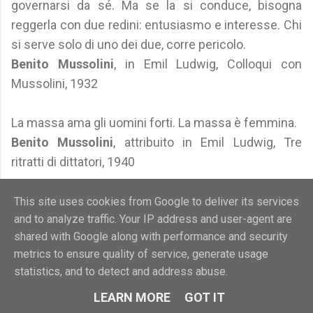
governarsi da sé. Ma se la si conduce, bisogna
reggerla con due redini: entusiasmo e interesse. Chi
si serve solo di uno dei due, corre pericolo.
Benito Mussolini
, in Emil Ludwig, Colloqui con
Mussolini, 1932
La massa ama gli uomini forti. La massa è femmina.
Benito Mussolini
, attribuito in Emil Ludwig, Tre
ritratti di dittatori, 1940
L'uomo che non vuole appartenere alla massa non
This site uses cookies from Google to deliver its services
and to analyze traffic. Your IP address and user-agent are
deve far altro che cessare di essere accomodante
shared with Google along with performance and security
verso sé stesso; segua la sua coscienza che gli
metrics to ensure quality of service, generate usage
grida: "Sii te stesso!".
statistics, and to detect and address abuse.
Friedrich Nietzsche
, Schopenhauer come
LEARN MORE
GOT IT
educatore, 1874